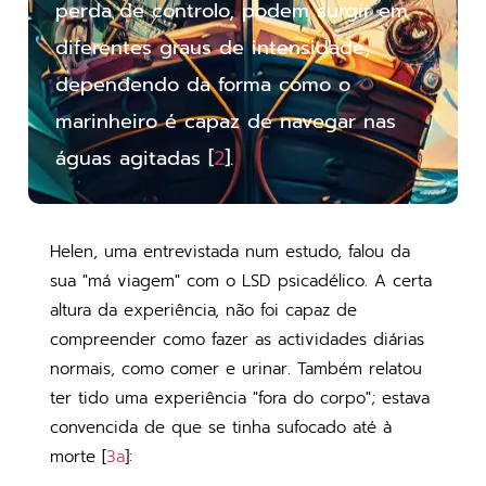
perda de controlo, podem surgir em
diferentes graus de intensidade,
dependendo da forma como o
marinheiro é capaz de navegar nas
águas agitadas [
2
].
Helen, uma entrevistada num estudo, falou da
sua "má viagem" com o LSD psicadélico. A certa
altura da experiência, não foi capaz de
compreender como fazer as actividades diárias
normais, como comer e urinar. Também relatou
ter tido uma experiência "fora do corpo"; estava
convencida de que se tinha sufocado até à
morte [
3a
]: