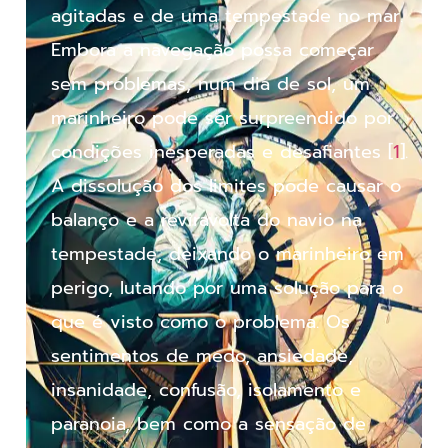
agitadas e de uma tempestade no mar.
Embora a navegação possa começar
sem problemas, num dia de sol, um
marinheiro pode ser surpreendido por
condições inesperadas e desafiantes [
1
].
A dissolução dos limites pode causar o
balanço e a reviravolta do navio na
tempestade, deixando o marinheiro em
perigo, lutando por uma solução para o
que é visto como o problema. Os
sentimentos de medo, ansiedade,
insanidade, confusão, isolamento e
paranoia, bem como a sensação de