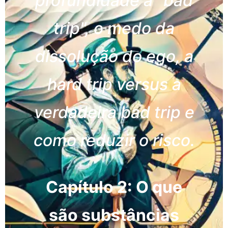
profundidade a "bad
trip", o medo da
dissolução do ego, a
hard trip versus a
verdadeira bad trip e
como reduzir o risco.
Capítulo 2: O que
são substâncias