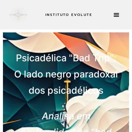
INSTITUTO EVOLUTE
RETIROS E MUITO MAIS
CANDIDATA-
Psicadélica "Bad Trip":
O lado negro paradoxal
dos psicadélicos
Analisa em