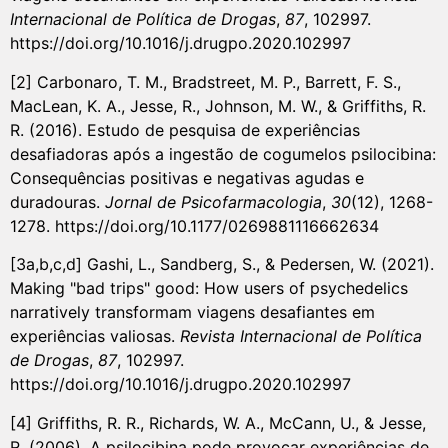
Internacional de Política de Drogas
,
87
, 102997.
https://doi.org/10.1016/j.drugpo.2020.102997
[2] Carbonaro, T. M., Bradstreet, M. P., Barrett, F. S.,
MacLean, K. A., Jesse, R., Johnson, M. W., & Griffiths, R.
R. (2016). Estudo de pesquisa de experiências
desafiadoras após a ingestão de cogumelos psilocibina:
Consequências positivas e negativas agudas e
duradouras.
Jornal de Psicofarmacologia
,
30
(12), 1268-
1278. https://doi.org/10.1177/0269881116662634
[3a,b,c,d] Gashi, L., Sandberg, S., & Pedersen, W. (2021).
Making "bad trips" good: How users of psychedelics
narratively transformam viagens desafiantes em
experiências valiosas.
Revista Internacional de Política
de Drogas
,
87
, 102997.
https://doi.org/10.1016/j.drugpo.2020.102997
[4] Griffiths, R. R., Richards, W. A., McCann, U., & Jesse,
R. (2006). A psilocibina pode provocar experiências de