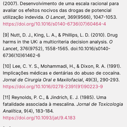
(2007). Desenvolvimento de uma escala racional para
avaliar os efeitos nocivos das drogas de potencial
utilização indevida.
O Lancet
, 369(9566), 1047-1053.
https://doi.org/10.1016/s0140-6736(07)60464-4
[9] Nutt, D. J., King, L. A., & Phillips, L. D. (2010). Drug
harms in the UK: a multicriteria decision analysis.
O
Lancet
, 376(9752), 1558-1565. doi:10.1016/s0140-
6736(10)61462-6
[10] Lee, C. Y. S., Mohammadi, H., & Dixon, R. A. (1991).
Implicações médicas e dentárias do abuso de cocaína.
Jornal de Cirurgia Oral e Maxilofacial
, 49(3), 290-293.
https://doi.org/10.1016/0278-2391(91)90223-9
[11] Reynolds, P. C., & Jindrich, E. J. (1985). Uma
fatalidade associada à mescalina.
Jornal de Toxicologia
Analítica
, 9(4), 183-184.
https://doi.org/10.1093/jat/9.4.183