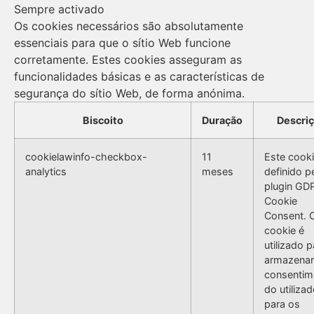
Sempre activado
Os cookies necessários são absolutamente
essenciais para que o sítio Web funcione
corretamente. Estes cookies asseguram as
funcionalidades básicas e as características de
segurança do sítio Web, de forma anónima.
Biscoito
Duração
Descri
cookielawinfo-checkbox-
11
Este cooki
analytics
meses
definido p
plugin GD
Cookie
Consent. 
cookie é
utilizado p
armazenar
consentim
do utilizad
para os