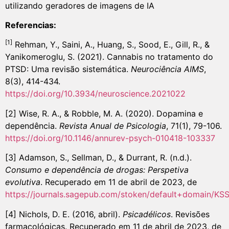
utilizando geradores de imagens de IA
Referencias:
[1]
Rehman, Y., Saini, A., Huang, S., Sood, E., Gill, R., &
Yanikomeroglu, S. (2021). Cannabis no tratamento do
PTSD: Uma revisão sistemática.
Neurociência AIMS
,
8(3), 414-434.
https://doi.org/10.3934/neuroscience.2021022
[2] Wise, R. A., & Robble, M. A. (2020). Dopamina e
dependência.
Revista Anual de Psicologia
, 71(1), 79-106.
https://doi.org/10.1146/annurev-psych-010418-103337
[3] Adamson, S., Sellman, D., & Durrant, R. (n.d.).
Consumo e dependência de drogas: Perspetiva
evolutiva
. Recuperado em 11 de abril de 2023, de
https://journals.sagepub.com/stoken/default+domain/KSS
[4] Nichols, D. E. (2016, abril).
Psicadélicos
. Revisões
farmacológicas. Recuperado em 11 de abril de 2023, de