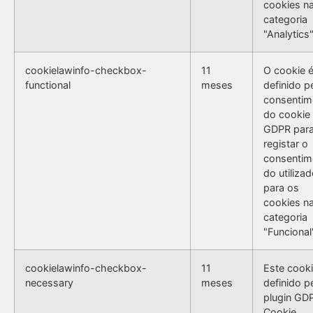
cookies n
categoria
"Analytics"
cookielawinfo-checkbox-
11
O cookie 
functional
meses
definido p
consentim
do cookie
GDPR par
registar o
consentim
do utilizad
para os
cookies n
categoria
"Funcional
cookielawinfo-checkbox-
11
Este cooki
necessary
meses
definido p
plugin GD
Cookie