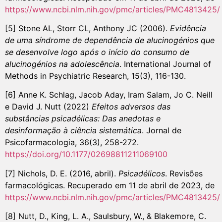
https://www.ncbi.nlm.nih.gov/pmc/articles/PMC4813425/
[5] Stone AL, Storr CL, Anthony JC (2006).
Evidência
de uma síndrome de dependência de alucinogénios que
se desenvolve logo após o início do consumo de
alucinogénios na adolescência
. International Journal of
Methods in Psychiatric Research, 15(3), 116-130.
[6] Anne K. Schlag, Jacob Aday, Iram Salam, Jo C. Neill
e David J. Nutt (2022)
Efeitos adversos das
substâncias psicadélicas: Das anedotas e
desinformação à ciência sistemática
. Jornal de
Psicofarmacologia, 36(3), 258-272.
https://doi.org/10.1177/02698811211069100
[7] Nichols, D. E. (2016, abril).
Psicadélicos
. Revisões
farmacológicas. Recuperado em 11 de abril de 2023, de
https://www.ncbi.nlm.nih.gov/pmc/articles/PMC4813425/
[8] Nutt, D., King, L. A., Saulsbury, W., & Blakemore, C.