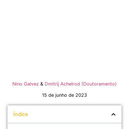
substâncias
psicadélicas
Tempo estimado de leitura: 9
minutos
Nino Galvez
&
Dmitrij Achelrod (Doutoramento)
15 de junho de 2023
Índice