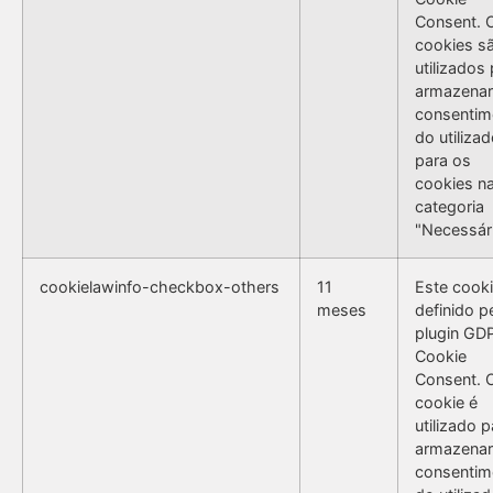
Consent. 
cookies s
utilizados
armazenar
consentim
do utilizad
para os
cookies n
categoria
"Necessári
cookielawinfo-checkbox-others
11
Este cooki
meses
definido p
plugin GD
Cookie
Consent. 
cookie é
utilizado p
armazenar
consentim