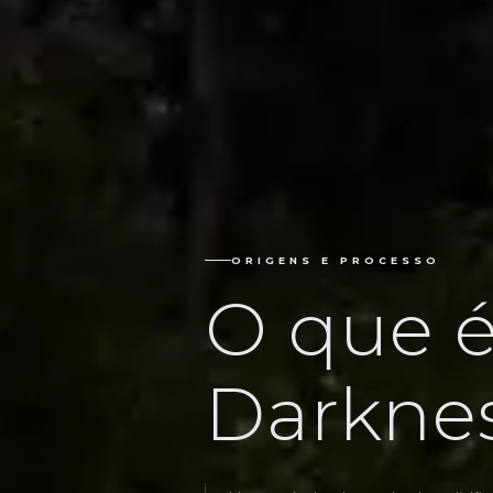
ORIGENS E PROCESSO
O que 
Darknes