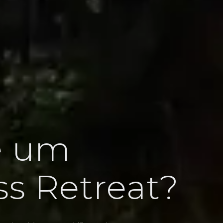
é um
s Retreat?