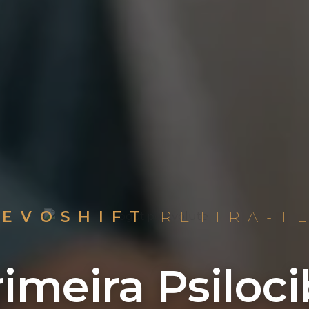
EVOSHIFT
RETIRA-T
imeira Psiloci