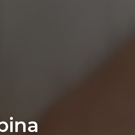
E
bina