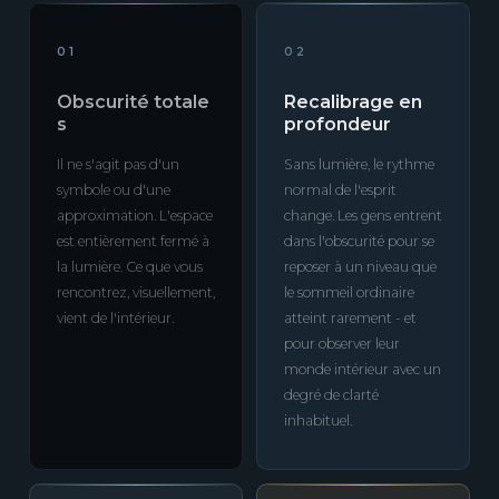
01
02
Obscurité totale
Recalibrage en
s
profondeur
Il ne s'agit pas d'un
Sans lumière, le rythme
symbole ou d'une
normal de l'esprit
approximation. L'espace
change. Les gens entrent
est entièrement fermé à
dans l'obscurité pour se
la lumière. Ce que vous
reposer à un niveau que
rencontrez, visuellement,
le sommeil ordinaire
vient de l'intérieur.
atteint rarement - et
pour observer leur
monde intérieur avec un
degré de clarté
inhabituel.