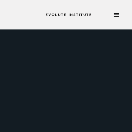
EVOLUTE INSTITUTE
RETRAITES 
À PROPOS DE