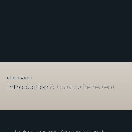
LES BASES
Introduction
à l'obscurité retreat
La plupart des gens n'ont jamais connu la