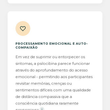
5
PROCESSAMENTO EMOCIONAL E AUTO-
6
COMPAIXÃO
Em vez de suprimir ou entorpecer os
sintomas, a psilocibina parece funcionar
7
através do aprofundamento do acesso
emocional - permitindo aos participantes
revisitar memórias, crenças ou
sentimentos difíceis com uma qualidade
de distância compassiva que a
consciência quotidiana raramente
proporciona.
8