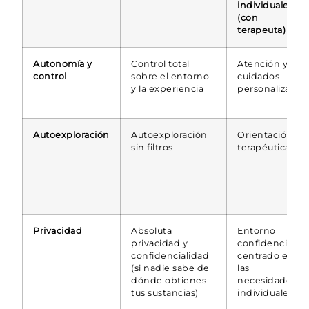
individuales
(con
terapeuta)
Autonomía y
Control total
Atención y
control
sobre el entorno
cuidados
y la experiencia
personalizados
Autoexploración
Autoexploración
Orientación
sin filtros
terapéutica
Privacidad
Absoluta
Entorno
privacidad y
confidencial,
confidencialidad
centrado en
(si nadie sabe de
las
dónde obtienes
necesidades
tus sustancias)
individuales