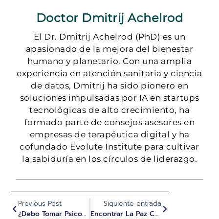
Doctor Dmitrij Achelrod
El Dr. Dmitrij Achelrod (PhD) es un
apasionado de la mejora del bienestar
humano y planetario. Con una amplia
experiencia en atención sanitaria y ciencia
de datos, Dmitrij ha sido pionero en
soluciones impulsadas por IA en startups
tecnológicas de alto crecimiento, ha
formado parte de consejos asesores en
empresas de terapéutica digital y ha
cofundado Evolute Institute para cultivar
la sabiduría en los círculos de liderazgo.
Previous Post
Siguiente entrada
¿Debo Tomar Psicodélicos Solo, Con Un Cuidador De Viaje, Terapeuta O En Un Retiro?
Encontrar La Paz Con Mi Miedo A No Ser Lo Suficientemente Bueno - Informe De Experiencia Con Psilocibina Evolute - Leon