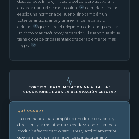
desaparece. El reloj maestro del cerebro activa una
cascada natural de melatonina.
La melatonina no
2
es sólo una hormona del sueño, sino también un
potente antioxidante y una señal de reparación
celular.
que dirige el reloj interno del cuerpo hacia
3
un ritmo más profundo y reparador. El sueño que sigue
tiene ciclos de ondas lentas considerablemente más
largos.
2,3
CORTISOL BAJO, MELATONINA ALTA: LAS
CONDICIONES PARA LA REPARACIÓN CELULAR
QUÉ OCURRE
La dominancia parasimpática (modo de descanso y
digestión) y la melatonina elevada se combinan para
producir efectos cardiovasculares y antiinflamatorios
que van mucho más allá del descanso ordinario.