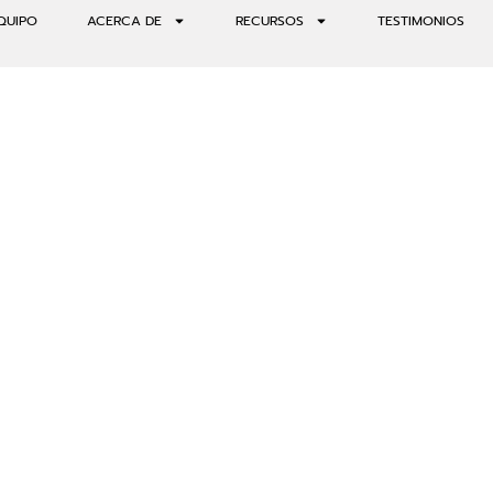
QUIPO
ACERCA DE
RECURSOS
TESTIMONIOS
R DE UNA TRUFA DE PSILOC
AT EN EVOLUTE INSTITUTE E