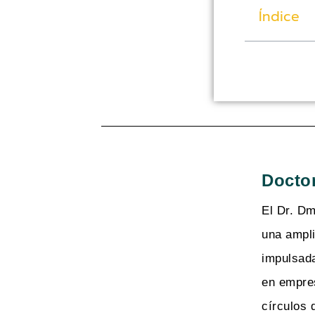
Índice
Doctor
El Dr. Dm
una ampli
impulsada
en empres
círculos 