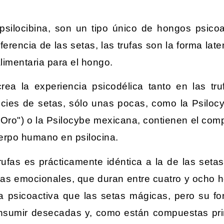
 psilocibina, son un tipo único de hongos psic
ferencia de las setas, las trufas son la forma la
alimentaria para el hongo.
crea la experiencia psicodélica tanto en las t
ecies de setas, sólo unas pocas, como la Psiloc
Oro") o la Psilocybe mexicana, contienen el comp
erpo humano en psilocina.
rufas es prácticamente idéntica a la de las seta
as emocionales, que duran entre cuatro y ocho ho
a psicoactiva que las setas mágicas, pero su fo
nsumir desecadas y, como están compuestas pri