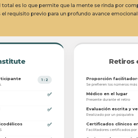
 total es lo que permite que la mente se rinda por comp
el requisito previo para un profundo avance emocional
nstitute
Retiros
rticipante
Proporción facilitador
1 : 2
.
Se prefieren los números más 
Médico en el lugar
✅
Presente durante el retiro
l
Evaluación escrita y ve
✅
Realizado por un psiquiatra
sicodélicos
Certificados clínicos e
✅
S
Facilitadores certificados po