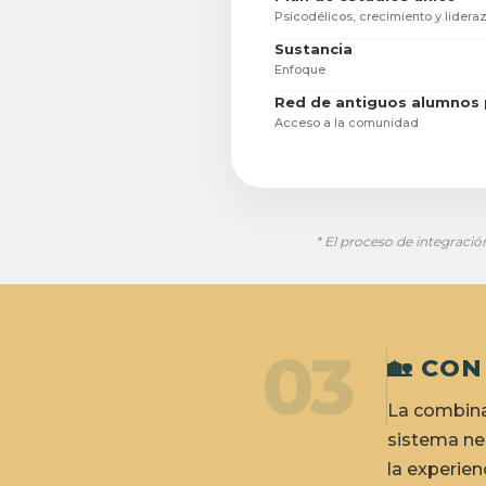
Psicodélicos, crecimiento y lidera
Sustancia
Enfoque
Red de antiguos alumnos p
Acceso a la comunidad
* El proceso de integración
03
🏡 CO
La combina
sistema ne
la experien