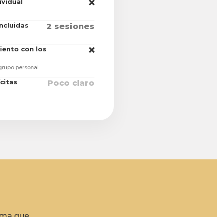
ividual
❌
incluidas
2 sesiones
ento con los
❌
grupo personal
ícitas
Poco claro
orma que