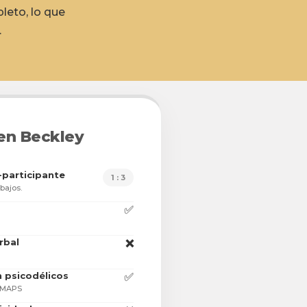
leto, lo que
.
 en Beckley
-participante
1 : 3
bajos.
✅
rbal
❌
n psicodélicos
✅
r MAPS