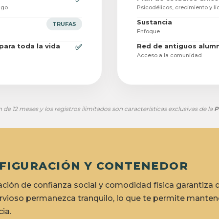
zgo
Psicodélicos, crecimiento y l
Sustancia
TRUFAS
Enfoque
ara toda la vida
Red de antiguos alumn
✅
Acceso a la comunidad
 de 12 meses y los registros ilimitados son características exclusivas de la
P
NFIGURACIÓN Y CONTENEDOR
ción de confianza social y comodidad física garantiza 
rvioso permanezca tranquilo, lo que te permite mantene
cia.