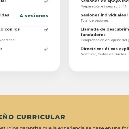
ual
Sesiones de apoyo ind
✅
Preparación e integración 1:1
uidas
Sesiones individuales 
4 sesiones
Total de sesiones
o con los
Llamada de descubrimi
✅
fundadores
 personal
Comprobación del ajuste del 
as
Directrices éticas expl
✅
NorthStar, Guilde de Guides
SEÑO CURRICULAR
 estudios garantiza que la experiencia se base en una f