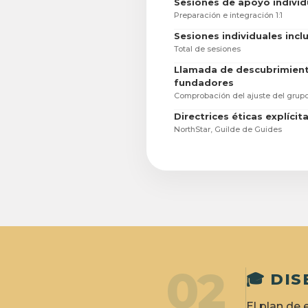
Sesiones de apoyo individ
Preparación e integración 1:1
Sesiones individuales incl
Total de sesiones
Llamada de descubrimient
fundadores
Comprobación del ajuste del grupo
Directrices éticas explícit
NorthStar, Guilde de Guides
02
🎓 DI
El plan de