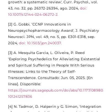
growth: a systematic review', Curr. Psychol., vol.
43, no. 32, pp. 26372-26394, ago. 2024,
doi:
10.1007/s12144-024-06272-2.
[2] G. Gobbi, 'CCNP Innovations in
Neuropsychopharmacology Award', J. Psychiatry
Neurosci. JPN, vol. 49, no. 5, pp. E301-E318, sep.
2024,
doi: 10.1503/jpn.240037.
[3] A. Mesquita Garcia, L. Oliveira, P. Reed
'Exploring Psychedelics for Alleviating Existential
and Spiritual Suffering in People With Serious
Illnesses: Links to the Theory of Self-
Transcendence. Consultado: Jun. 05, 2025. [En
línea]. Disponible:
https://journals.sagepub.com/doi/abs/10.1177/08980
101241257836
[4] N. Tadmor, D. Halperin y G. Simon, 'Integration