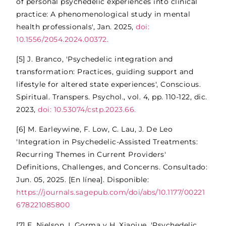
of personal psychedelic experiences into clinical
practice: A phenomenological study in mental
health professionals', Jan. 2025,
doi:
10.1556/2054.2024.00372.
[5] J. Branco, 'Psychedelic integration and
transformation: Practices, guiding support and
lifestyle for altered state experiences', Conscious.
Spiritual. Transpers. Psychol., vol. 4, pp. 110-122, dic.
2023,
doi: 10.53074/cstp.2023.66.
[6] M. Earleywine, F. Low, C. Lau, J. De Leo
'Integration in Psychedelic-Assisted Treatments:
Recurring Themes in Current Providers'
Definitions, Challenges, and Concerns. Consultado:
Jun. 05, 2025. [En línea]. Disponible:
https://journals.sagepub.com/doi/abs/10.1177/00221
678221085800
[7] E. Nielson, I. Gorma y H. Xiaojue, 'Psychedelic