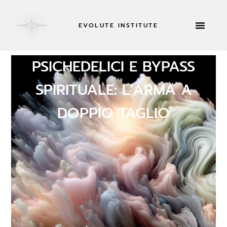
EVOLUTE INSTITUTE
INFORMAZIONI SU
PSICHEDELICI E BYPASS
SPIRITUALE: L'ARMA A
DOPPIO TAGLIO