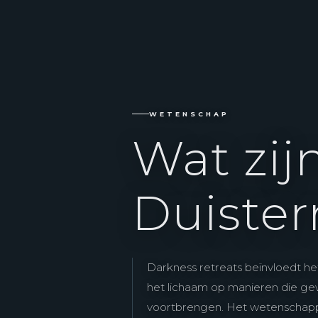
WETENSCHAP
Wat zij
Duister
Darkness retreats beïnvloedt he
het lichaam op manieren die ge
voortbrengen. Het wetenschapp