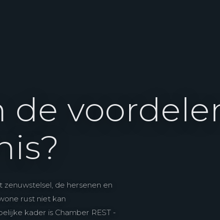
n de voordele
nis?
t zenuwstelsel, de hersenen en
wone rust niet kan
elijke kader is Chamber REST -