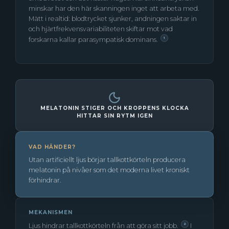
minskar har den här skanningen inget att arbeta med.
Mätt i realtid: blodtrycket sjunker, andningen saktar in
och hjärtfrekvensvariabiliteten skiftar mot vad
forskarna kallar parasympatisk dominans.
1
MELATONIN STIGER OCH KROPPENS KLOCKA
HITTAR SIN RYTM IGEN
VAD HÄNDER?
Utan artificiellt ljus börjar tallkottkörteln producera
melatonin på nivåer som det moderna livet kroniskt
förhindrar.
MEKANISMEN
Ljus hindrar tallkottkörteln från att göra sitt jobb.
I
2