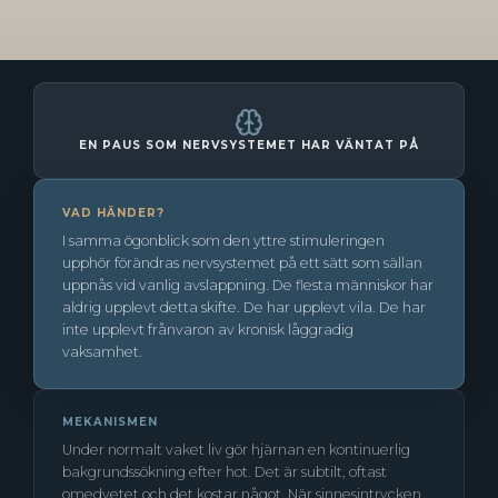
EN PAUS SOM NERVSYSTEMET HAR VÄNTAT PÅ
VAD HÄNDER?
I samma ögonblick som den yttre stimuleringen
upphör förändras nervsystemet på ett sätt som sällan
uppnås vid vanlig avslappning. De flesta människor har
aldrig upplevt detta skifte. De har upplevt vila. De har
inte upplevt frånvaron av kronisk låggradig
vaksamhet.
MEKANISMEN
Under normalt vaket liv gör hjärnan en kontinuerlig
bakgrundssökning efter hot. Det är subtilt, oftast
omedvetet och det kostar något. När sinnesintrycken