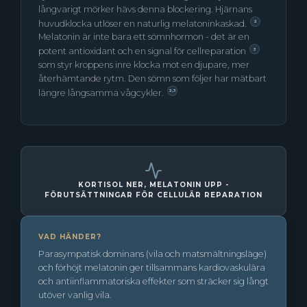
långvarigt mörker hävs denna blockering. Hjärnans
huvudklocka utlöser en naturlig melatoninkaskad.
2
Melatonin är inte bara ett sömnhormon - det är en
potent antioxidant och en signal för cellreparation
3
som styr kroppens inre klocka mot en djupare, mer
återhämtande rytm. Den sömn som följer har mätbart
längre långsamma vågcykler.
2,3
KORTISOL NER, MELATONIN UPP -
FÖRUTSÄTTNINGAR FÖR CELLULÄR REPARATION
VAD HÄNDER?
Parasympatisk dominans (vila och matsmältningsläge)
och förhöjt melatonin ger tillsammans kardiovaskulära
och antiinflammatoriska effekter som sträcker sig långt
utöver vanlig vila.