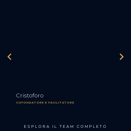
Cristoforo
D
COFONDATORE E FACILITATORE
C
ESPLORA IL TEAM COMPLETO