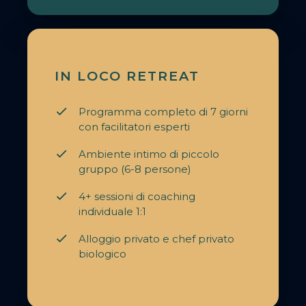
IN LOCO RETREAT
Programma completo di 7 giorni
con facilitatori esperti
Ambiente intimo di piccolo
gruppo (6-8 persone)
4+ sessioni di coaching
individuale 1:1
Alloggio privato e chef privato
biologico