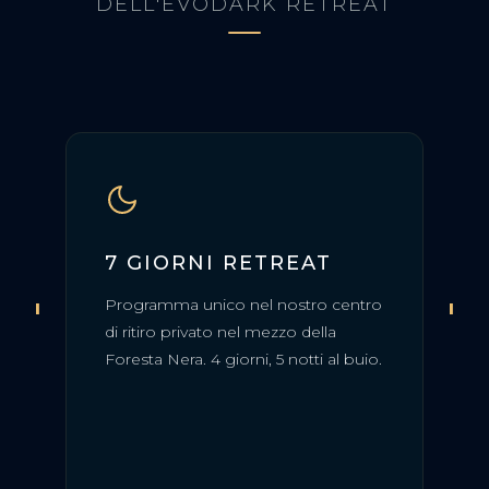
DELL'EVODARK RETREAT
7 GIORNI RETREAT
P
'
'
Programma unico nel nostro centro
Ric
di ritiro privato nel mezzo della
cor
Foresta Nera. 4 giorni, 5 notti al buio.
(ba