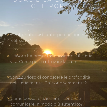
CHE PORTI?
Ho ottenuto così tanto: perché non mi sento
01
realizzato?
Il lavoro ha preso il sopravvento sulla mia
02
vita. Come posso ritrovare la calma?
Sono curioso di conoscere le profondità
03
della mia mente. Chi sono veramente?
Come posso relazionarmi, sentire e
04
comunicare in modo più autentico?