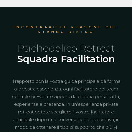
INCONTRARE LE PERSONE CHE
STANNO DIETRO
Psichedelico Retreat
Squadra Facilitation
Il rapporto con la vostra guida principale dà forma
alla vostra esperienza: ogni facilitatore del team
centrale di Evolute apporta la propria personalità,
esperienza e presenza. In un'esperienza privata
retreat potete scegliere il vostro facilitatore
principale dopo una conversazione esplorativa, in
modo da ottenere il tipo di supporto che più vi