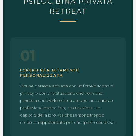
PSILOCIBINA PRIVATA
RETREAT
01
ESPERIENZA ALTAMENTE
PERSONALIZZATA
Alcune persone arrivano con un forte bisogno di
privacy o con una situazione che non sono
pronte a condividere in un gruppo: un contesto
professionale specifico, una relazione, un
capitolo della loro vita che sentono troppo
crudo o troppo privato per uno spazio condiviso.