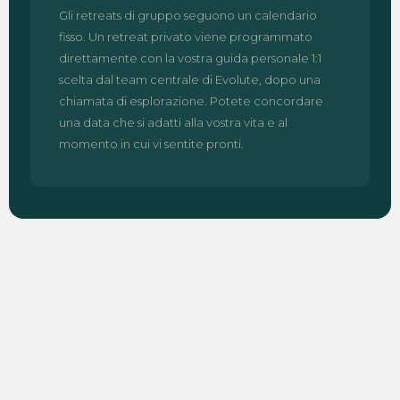
Gli retreats di gruppo seguono un calendario
fisso. Un retreat privato viene programmato
direttamente con la vostra guida personale 1:1
scelta dal team centrale di Evolute, dopo una
chiamata di esplorazione. Potete concordare
una data che si adatti alla vostra vita e al
momento in cui vi sentite pronti.