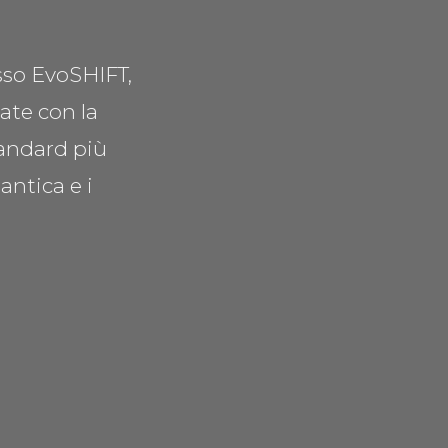
esso EvoSHIFT,
ate con la
tandard più
 antica e i