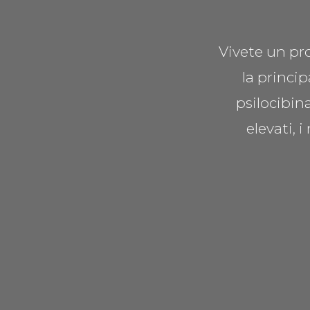
Vivete un pro
la princi
psilocibin
elevati, i