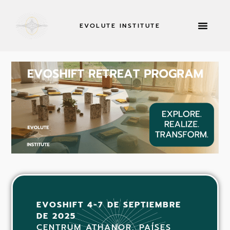
EVOLUTE INSTITUTE
RETIROS Y MÁS
ACERCA DE
SOLICITAR AH
EVOSHIFT 4-7 DE SEPTIEMBRE
DE 2025
CENTRUM ATHANOR, PAÍSES