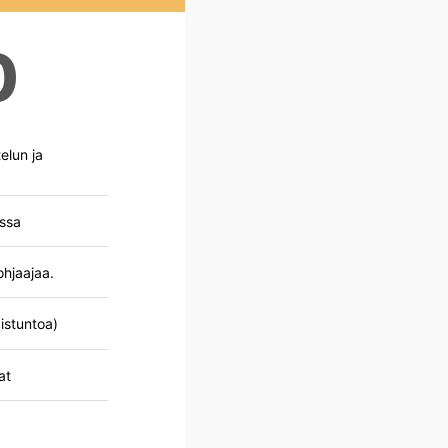
0
elun ja
issa
ohjaajaa.
istuntoa)
at