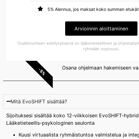
5% Alennus, jos maksat koko summan etukät
Arvioinnin aloittaminen
Osallistumisen edellytyksenä on lääketieteellinen ja ohjelmata
ryhmään sopivuus.
Osana ohjelmaan hakemiseen vaad
-5%
Mitä EvoSHIFT sisältää?
Sijoituksesi sisältää koko 12-viikkoisen EvoSHIFT-hybridi
Lääketieteellis-psykologinen seulonta
Kuusi virtuaalista ryhmäistuntoa valmistelua ja inte