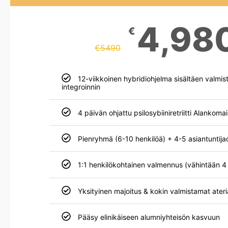
4,98
€
€
5490
12-viikkoinen hybridiohjelma sisältäen valmist
integroinnin
4 päivän ohjattu psilosybiiniretriitti Alankoma
Pienryhmä (6-10 henkilöä) + 4-5 asiantuntija
1:1 henkilökohtainen valmennus (vähintään 4 
Yksityinen majoitus & kokin valmistamat ateri
Pääsy elinikäiseen alumniyhteisön kasvuun