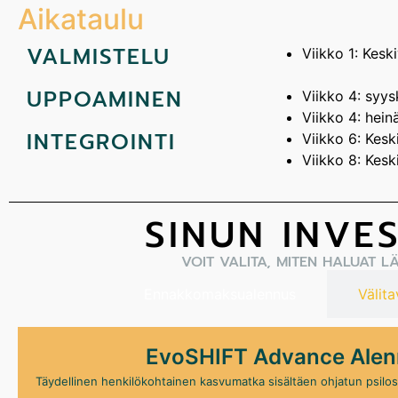
Aikataulu
VALMISTELU
Viikko 1: Kesk
UPPOAMINEN
Viikko 4: syy
Viikko 4: hei
INTEGROINTI
Viikko 6: Kesk
Viikko 8: Kesk
SINUN INVES
VOIT VALITA, MITEN HALUAT LÄ
Ennakkomaksualennus
Välit
EvoSHIFT Advance Ale
Täydellinen henkilökohtainen kasvumatka sisältäen ohjatun psilosyb