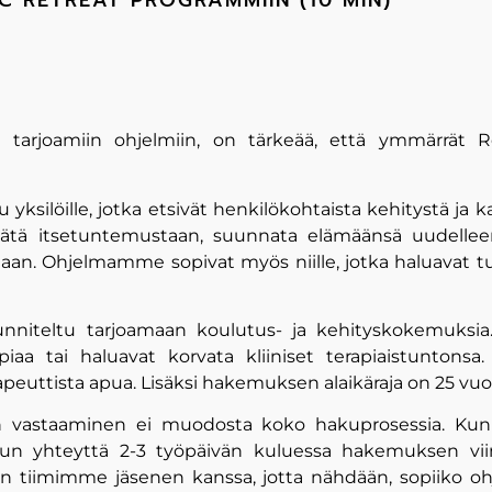
C RETREAT PROGRAMMIIN (10 MIN)
:n tarjoamiin ohjelmiin, on tärkeää, että ymmärrät
ksilöille, jotka etsivät henkilökohtaista kehitystä ja
lisätä itsetuntemustaan, suunnata elämäänsä uudelleen
an. Ohjelmamme sopivat myös niille, jotka haluavat tut
unniteltu tarjoamaan koulutus- ja kehityskokemuksia
erapiaa tai haluavat korvata kliiniset terapiaistuntonsa
euttista apua. Lisäksi hakemuksen alaikäraja on 25 vuo
 vastaaminen ei muodosta koko hakuprosessia. Kun
n yhteyttä 2-3 työpäivän kuluessa hakemuksen viim
en tiimimme jäsenen kanssa, jotta nähdään, sopiiko o