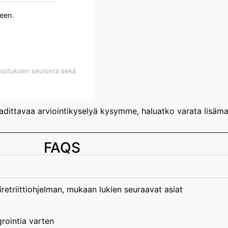
een.
rkoituksen seulonta sekä
ittavaa arviointikyselyä kysymme, haluatko varata lisäma
FAQS
retriittiohjelman, mukaan lukien seuraavat asiat
grointia varten