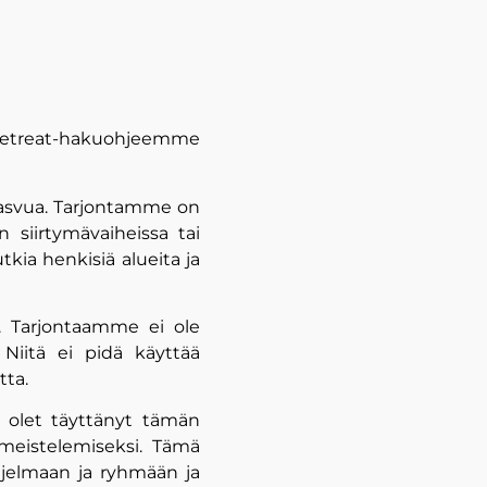
 Retreat-hakuohjeemme
 kasvua. Tarjontamme on
 siirtymävaiheissa tai
kia henkisiä alueita ja
. Tarjontaamme ei ole
. Niitä ei pidä käyttää
tta.
 olet täyttänyt tämän
eistelemiseksi. Tämä
hjelmaan ja ryhmään ja