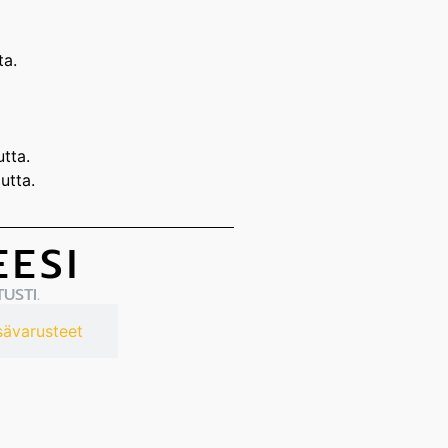
ta.
tta.
utta.
EESI
USTI.
sävarusteet