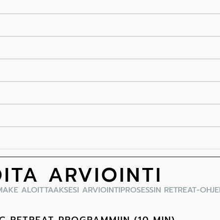
ITA ARVIOINTI
KE ALOITTAAKSESI ARVIOINTIPROSESSIN RETREAT-OHJE