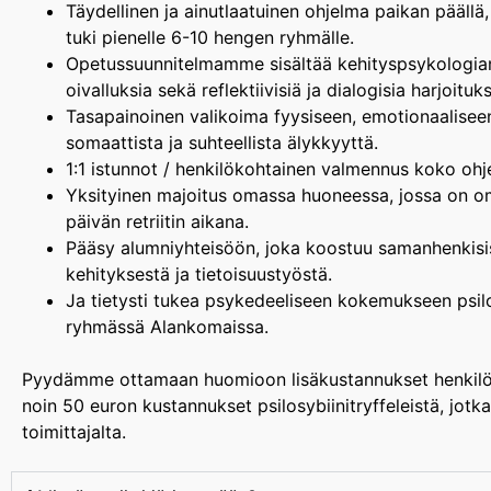
Täydellinen ja ainutlaatuinen ohjelma paikan päällä
tuki pienelle 6-10 hengen ryhmälle.
Opetussuunnitelmamme sisältää kehityspsykologian 
oivalluksia sekä reflektiivisiä ja dialogisia harjoitu
Tasapainoinen valikoima fyysiseen, emotionaaliseen
somaattista ja suhteellista älykkyyttä.
1:1 istunnot / henkilökohtainen valmennus koko ohjel
Yksityinen majoitus omassa huoneessa, jossa on oma
päivän retriitin aikana.
Pääsy alumniyhteisöön, joka koostuu samanhenkisist
kehityksestä ja tietoisuustyöstä.
Ja tietysti tukea psykedeeliseen kokemukseen psilos
ryhmässä Alankomaissa.
Pyydämme ottamaan huomioon lisäkustannukset henkilökoh
noin 50 euron kustannukset psilosybiinitryffeleistä, jotka
toimittajalta.