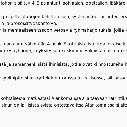
, johon sisältyy 4-5 asiantuntijaohjaajan, opettajien, lääkä
ja ajattelutapojen kehittämisen, systeemiteorian, interper
ksia ja prosessityöskentelyä.
 ja mentaaliseen tasoon vetoavia ryhmäharjoituksia, joilla 
man ajan (vähintään 4 henkilökohtaista istuntoa jokaiselle o
 kylpyhuone, ja yksityisen kokkimme valmistamat tuoreet j
ä ja samanhenkisistä ihmisistä, jotka ovat kiinnostuneita 
ybiinipitoisten tryffeleiden kanssa turvallisessa, laillises
taisesta matkastasi Alankomaissa sijaitsevaan retriittike
 sinun on laillisista syistä ostettava itse Alankomaissa sijai