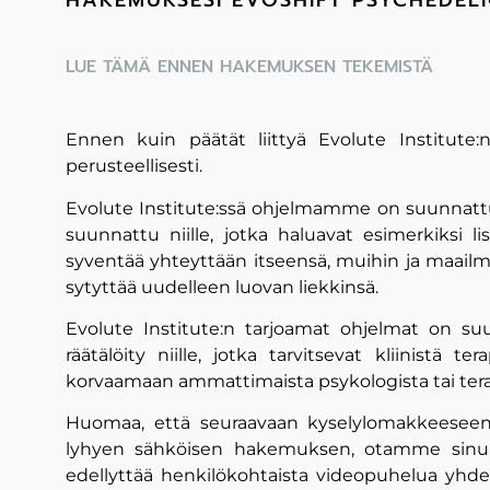
HAKEMUKSESI EVOSHIFT PSYCHEDELI
LUE TÄMÄ ENNEN HAKEMUKSEN TEKEMISTÄ
Ennen kuin päätät liittyä Evolute Institute
perusteellisesti.
Evolute Institute:ssä ohjelmamme on suunnattu y
suunnattu niille, jotka haluavat esimerkiksi 
syventää yhteyttään itseensä, muihin ja maailma
sytyttää uudelleen luovan liekkinsä.
Evolute Institute:n tarjoamat ohjelmat on su
räätälöity niille, jotka tarvitsevat kliinistä t
korvaamaan ammattimaista psykologista tai terap
Huomaa, että seuraavaan kyselylomakkeeseen
lyhyen sähköisen hakemuksen, otamme sinuu
edellyttää henkilökohtaista videopuhelua yhd