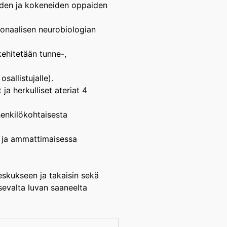
reiden ja kokeneiden oppaiden
sonaalisen neurobiologian
kehitetään tunne-,
sallistujalle).
a herkulliset ateriat 4
henkilökohtaisesta
sa ja ammattimaisessa
skukseen ja takaisin sekä
tsevalta luvan saaneelta