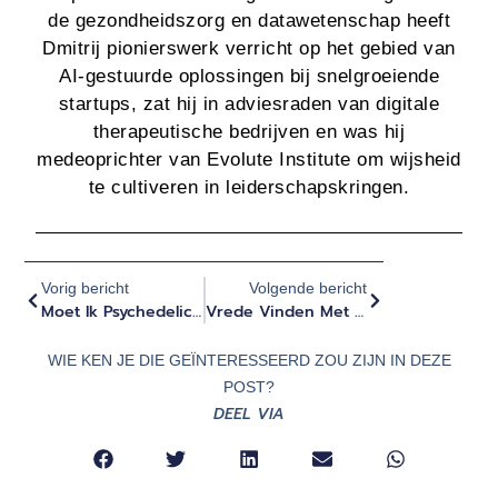
de gezondheidszorg en datawetenschap heeft
Dmitrij pionierswerk verricht op het gebied van
AI-gestuurde oplossingen bij snelgroeiende
startups, zat hij in adviesraden van digitale
therapeutische bedrijven en was hij
medeoprichter van Evolute Institute om wijsheid
te cultiveren in leiderschapskringen.
Vorig bericht
Volgende bericht
Moet Ik Psychedelica Alleen Nemen, Met Een Tripsitter, Therapeut Of In Een Retraite?
Vrede Vinden Met Mijn Angst Om Niet Goed Genoeg Te Zijn - Evolute Psilocybine Reisverslagen - Leon
WIE KEN JE DIE GEÏNTERESSEERD ZOU ZIJN IN DEZE
POST?
DEEL VIA