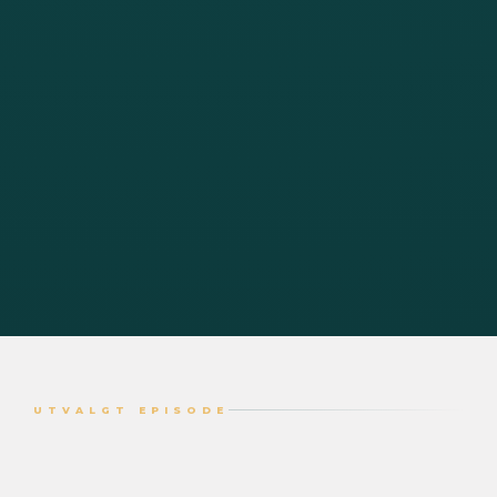
UTVALGT EPISODE
Siste
Samtale