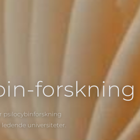
bin-forskning
r psilocybinforskning
edende universiteter.