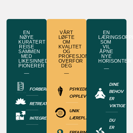
EN
VÅRT
EN
NØYE
LØFTE
LÆRINGSOPP
KURATERT
OM
SOM
REISE
KVALITET
VIL
SAMMEN
OG
ÅPNE
MED
PROFESJONALITET
NYE
LIKESINNEDE
OVERFOR
HORISONTER
PIONERER
DEG
DINE
FORBEREDELSE
PSYKEDELISK
BEHOV
OPPLEVELSE
ER
RETREAT
VIKTIGE
UNIK
LÆREPLAN
INTEGRERING
DU
ER
ERFARINGSBASERT