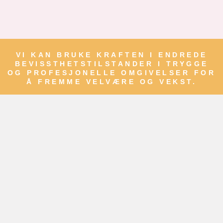
VI KAN BRUKE KRAFTEN I ENDREDE
BEVISSTHETSTILSTANDER I TRYGGE
OG PROFESJONELLE OMGIVELSER FOR
Å FREMME VELVÆRE OG VEKST.