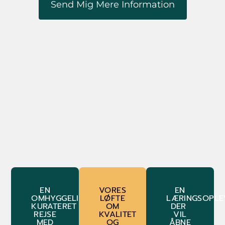
Send Mig Mere Information
EN
VORES
EN
OMHYGGELIGT
LØFTE
LÆRINGSOPLE
KURATERET
OM
DER
REJSE
KVALITET
VIL
MED
OG
ÅBNE