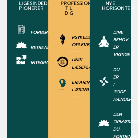
LIGESINDEDE
PROFESSIONALISME
NYE
PIONERER
TIL
HORISONTER
DIG
FORBEREDELSE
DINE
PSYKEDELISK
BEHOV
OPLEVELSE
ER
RETREAT
VIGTIGE
UNIK
INTEGRATION
LÆSEPLAN
DU
ER
ERFARINGSBASERET
I
LÆRING
GODE
HÆNDER
DEN
OPMÆRKSO
DU
FORTJENER