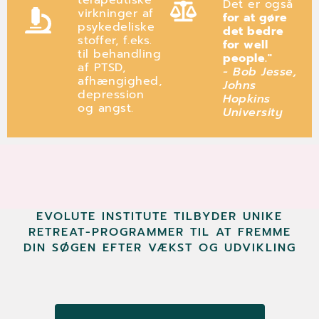
Det er også
virkninger af
for at gøre
psykedeliske
det bedre
stoffer, f.eks.
for well
til behandling
people."
af PTSD,
- Bob Jesse,
afhængighed,
Johns
depression
Hopkins
og angst.
University
EVOLUTE INSTITUTE TILBYDER UNIKE
RETREAT-PROGRAMMER TIL AT FREMME
DIN SØGEN EFTER VÆKST OG UDVIKLING