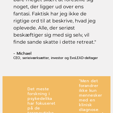
noget, der ligger ud over ens
fantasi. Faktisk har jeg ikke de
rigtige ord til at beskrive, hvad jeg
oplevede. Alle, der seriøst
beskæftiger sig med sig selv, vil
finde sande skatte i dette retreat."
- Michael
CEO, serieiværksætter, investor og EvoLEAD-deltager
"Men det
forandrer
Det meste
ikke kun
forskning i
mennesker
psykedelika
med en
har fokuseret
klinisk
på de
diagnose.
terapeutiske