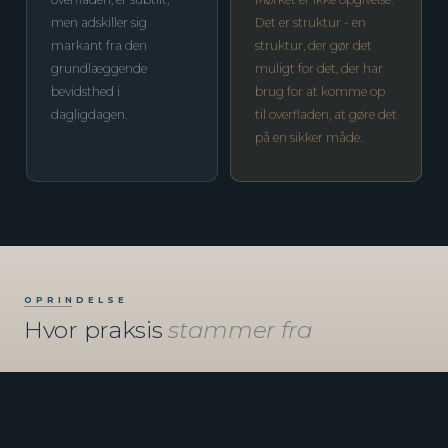
men adskiller sig
Det er struktur - en
markant fra den
struktur, der gør det
grundlæggende
muligt for det, der har
bevidsthed i
brug for at komme op
dagligdagen.
til overfladen, at gøre det
på en sikker måde.
OPRINDELSE
Hvor praksis
stammer fra