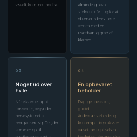
visuelt, kommer indefra.
almindelig søvn
sjældent når - og for at
observere deres indre
verden med en
usædvanlig grad af
klarhed.
03
04
Noget ud over
En opbevaret
hvile
beholder
Når eksterne input
Daglige check-ins,
forsvinder, begynder
guidet
nervesystemet at
åndedrætsarbejde og
reorganisere sig. Det, der
kontemplativ praksis er
kommer op til
vævet ind i oplevelsen.
overfladen, er subtilt,
Mørket er ikke opgivelse.