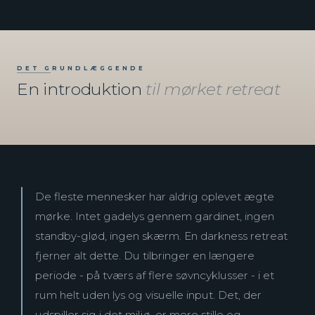
DET GRUNDLÆGGENDE
En introduktion
til mørket retreat
De fleste mennesker har aldrig oplevet ægte
mørke. Intet gadelys gennem gardinet, ingen
standby-glød, ingen skærm. En darkness retreat
fjerner alt dette. Du tilbringer en længere
periode - på tværs af flere søvncyklusser - i et
rum helt uden lys og visuelle input. Det, der
udspiller sig i det miljø, er mere stille og