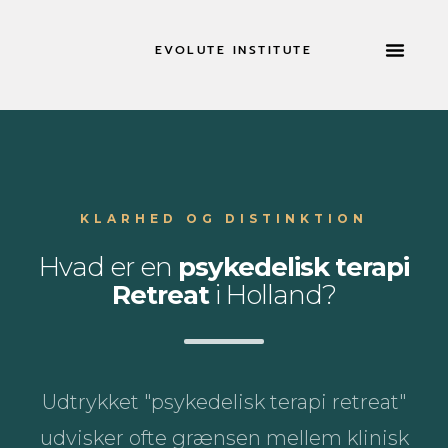
EVOLUTE INSTITUTE
TILBAGETRÆKNING
KLARHED OG DISTINKTION
Hvad er en
psykedelisk terapi
Retreat
i Holland?
Udtrykket "psykedelisk terapi retreat"
udvisker ofte grænsen mellem klinisk