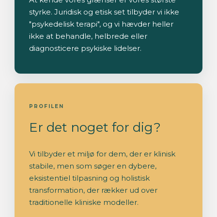
styrke. Juridisk og etisk set tilbyder vi ikke
"psykedelisk terapi", og vi hævder heller
ikke at behandle, helbrede eller
diagnosticere psykiske lidelser.
PROFILEN
Er det noget for dig?
Vi tilbyder et miljø for dem, der er klinisk
stabile, men som søger en dybere,
eksistentiel tilpasning og holistisk
transformation, der rækker ud over
traditionelle kliniske modeller.