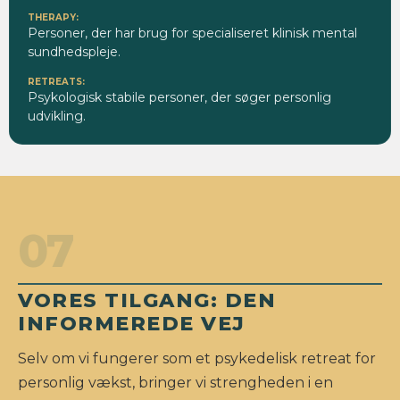
Personer, der har brug for specialiseret klinisk mental
sundhedspleje.
Psykologisk stabile personer, der søger personlig
udvikling.
07
VORES TILGANG: DEN
INFORMEREDE VEJ
Selv om vi fungerer som et psykedelisk retreat for
personlig vækst, bringer vi strengheden i en