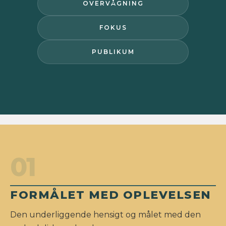
OVERVÅGNING
FOKUS
PUBLIKUM
01
FORMÅLET MED OPLEVELSEN
Den underliggende hensigt og målet med den