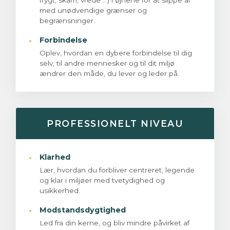
frygt, skam, vrede ...) i øjnene for at slippe af
med unødvendige grænser og
begrænsninger.
·
Forbindelse
Oplev, hvordan en dybere forbindelse til dig
selv, til andre mennesker og til dit miljø
ændrer den måde, du lever og leder på.
PROFESSIONELT NIVEAU
·
Klarhed
Lær, hvordan du forbliver centreret, legende
og klar i miljøer med tvetydighed og
usikkerhed.
·
Modstandsdygtighed
Led fra din kerne, og bliv mindre påvirket af