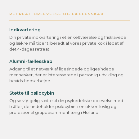
RETREAT OPLEVELSE OG FÆLLESSKAB
Indkvartering
Din private indkvartering i et enkeltværelse og frisklavede
og lækre måltider tilberedt af vores private kok i løbet af
det 4-dages retreat.
Alumni-fællesskab
Adgang til et netværk af ligesindede og ligesindede
mennesker, der er interesserede i personlig udvikling og
bevidsthedsarbejde.
Støtte til psilocybin
Og selvfølgelig støtte til din psykedeliske oplevelse med
trøfler, der indeholder psilocybin, i en sikker, lovlig og
professionel gruppesammenhæng i Holland.