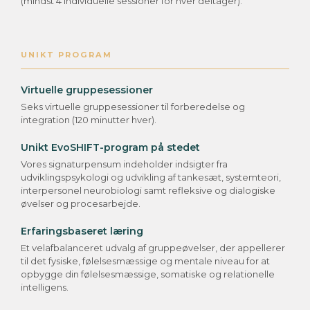
(mindst 4 individuelle sessioner for hver deltager).
UNIKT PROGRAM
Virtuelle gruppesessioner
Seks virtuelle gruppesessioner til forberedelse og
integration (120 minutter hver).
Unikt EvoSHIFT-program på stedet
Vores signaturpensum indeholder indsigter fra
udviklingspsykologi og udvikling af tankesæt, systemteori,
interpersonel neurobiologi samt refleksive og dialogiske
øvelser og procesarbejde.
Erfaringsbaseret læring
Et velafbalanceret udvalg af gruppeøvelser, der appellerer
til det fysiske, følelsesmæssige og mentale niveau for at
opbygge din følelsesmæssige, somatiske og relationelle
intelligens.