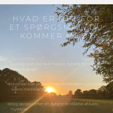
HVAD ER DET FOR
ET SPØRGSMÅL, DU
KOMMER MED?
Hvordan kan jeg leve med et dybere formål og
01
større livskraft?
Hvordan kan jeg komme ud af kniben og komme
02
videre med klarhed?
Jeg længes efter en dybere forståelse af livets
03
mysterier