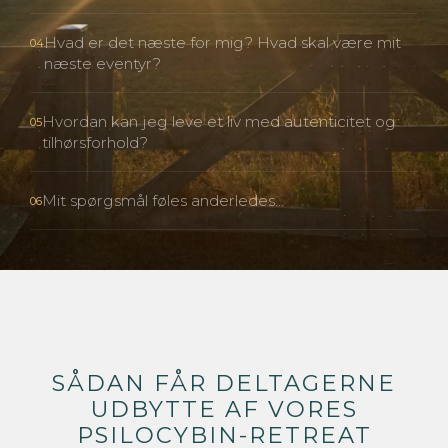
Hvad er det næste for mig? Hvad skal være mit
04
næste eventyr?
Hvordan kan jeg leve et liv med autenticitet og
05
tilhørsforhold?
Mit spørgsmål føles anderledes...
06
SÅDAN FÅR DELTAGERNE
UDBYTTE AF VORES
PSILOCYBIN-RETREAT