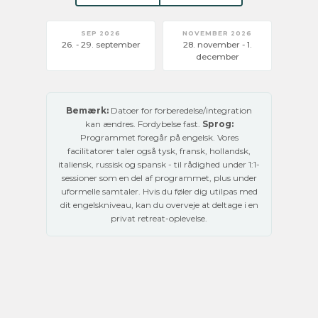
SEP 2026
NOVEMBER 2026
26. - 29. september
28. november - 1.
december
Bemærk:
Datoer for forberedelse/integration
kan ændres. Fordybelse fast.
Sprog:
Programmet foregår på engelsk. Vores
facilitatorer taler også tysk, fransk, hollandsk,
italiensk, russisk og spansk - til rådighed under 1:1-
sessioner som en del af programmet, plus under
uformelle samtaler. Hvis du føler dig utilpas med
dit engelskniveau, kan du overveje at deltage i en
privat retreat-oplevelse.