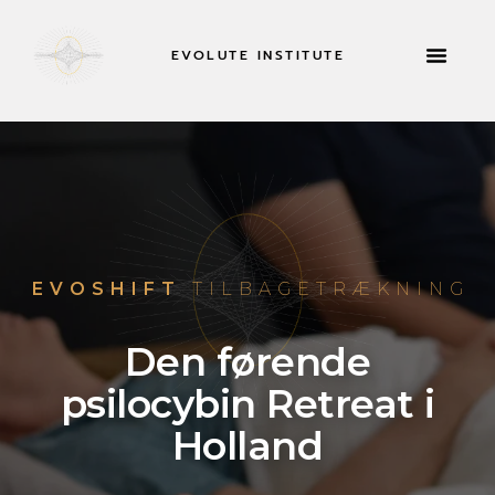
EVOLUTE INSTITUTE
TILBAGETRÆKNING
EVOSHIFT
TILBAGETRÆKNING
Den førende
psilocybin Retreat i
Holland