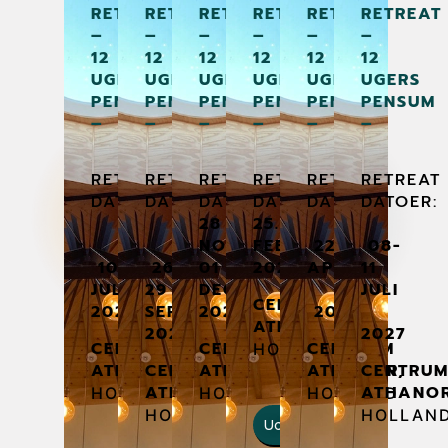
RETREAT
RETREAT
RETREAT
RETREAT
RETREAT
RETREAT
–
–
–
–
–
–
12
12
12
12
12
12
UGERS
UGERS
UGERS
UGERS
UGERS
UGERS
PENSUM
PENSUM
PENSUM
PENSUM
PENSUM
PENSUM
–
–
–
–
–
–
RETREAT
RETREAT
RETREAT
RETREAT
RETREAT
RETREAT
DATOER:
DATOER:
DATOER:
DATOER:
DATOER:
DATOER:
28
25.-28.
NOV-
FEBRUAR
22.-25.
08-
10.-13.
26-
01
2027
APRIL
11
JULI
29
DEC
JULI
CENTRUM
2026
SEPTEMBER
2026
2027
ATHANOR,
2026
2027
CENTRUM
CENTRUM
CENTRUM
HOLLAND
ATHANOR,
CENTRUM
ATHANOR,
ATHANOR,
CENTRU
ATHANOR,
ATHANO
HOLLAND
HOLLAND
HOLLAND
HOLLAND
HOLLAN
Udforsk