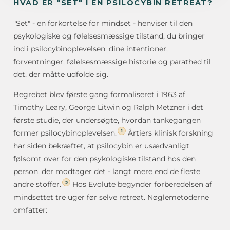
HVAD ER "SET" I EN PSILOCYBIN RETREAT?
"Set" - en forkortelse for mindset - henviser til den
psykologiske og følelsesmæssige tilstand, du bringer
ind i psilocybinoplevelsen: dine intentioner,
forventninger, følelsesmæssige historie og parathed til
det, der måtte udfolde sig.
Begrebet blev første gang formaliseret i 1963 af
Timothy Leary, George Litwin og Ralph Metzner i det
første studie, der undersøgte, hvordan tankegangen
1
former psilocybinoplevelsen.
Årtiers klinisk forskning
har siden bekræftet, at psilocybin er usædvanligt
følsomt over for den psykologiske tilstand hos den
person, der modtager det - langt mere end de fleste
2
andre stoffer.
Hos Evolute begynder forberedelsen af
mindsettet tre uger før selve retreat. Nøglemetoderne
omfatter: