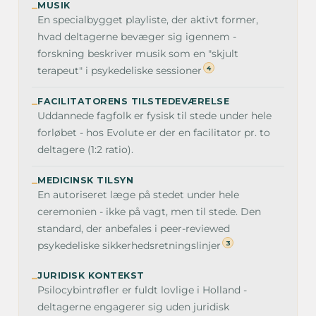
MUSIK
–
En specialbygget playliste, der aktivt former,
hvad deltagerne bevæger sig igennem -
forskning beskriver musik som en "skjult
4
terapeut" i psykedeliske sessioner
FACILITATORENS TILSTEDEVÆRELSE
–
Uddannede fagfolk er fysisk til stede under hele
forløbet - hos Evolute er der en facilitator pr. to
deltagere (1:2 ratio).
MEDICINSK TILSYN
–
En autoriseret læge på stedet under hele
ceremonien - ikke på vagt, men til stede. Den
standard, der anbefales i peer-reviewed
3
psykedeliske sikkerhedsretningslinjer
JURIDISK KONTEKST
–
Psilocybintrøfler er fuldt lovlige i Holland -
deltagerne engagerer sig uden juridisk