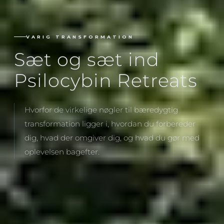
VARIG TRANSFORMATION
Sæt og sæt ind
Psilocybin Retreats
Hvorfor de virkelige nøgler til bæredygtig
transformation ligger i, hvordan du forbereder
dig, hvad der omgiver dig, og hvad du gør med
oplevelsen bagefter.