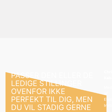
Chr
PASSER DEN ELLER DE
Kab
LEDIGE STILLINGER
Meds
OVENFOR IKKE
af
PERFEKT TIL DIG, MEN
Evol
Inst
DU VIL STADIG GERNE