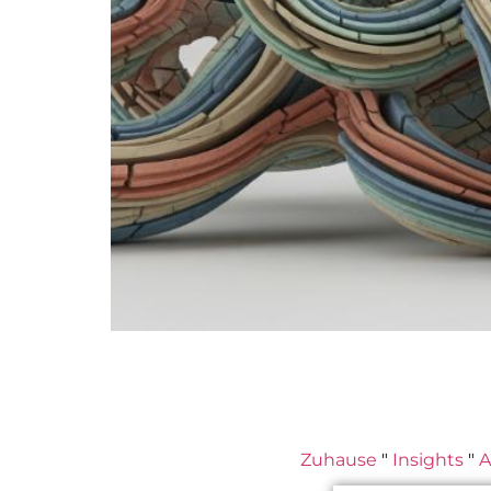
Zuhause
"
Insights
"
A