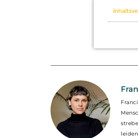
Inhaltsv
Fran
Franc
Mensch
strebe
leiden