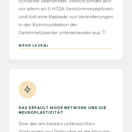
Schranke überwindet. Psilocin bindet sich
vor allem an 5-HT2A-Serotoninrezeptoren
und löst eine Kaskade von Veränderungen
in der Kommunikation der
Gehirnnetzwerke untereinander aus.
2
↓
MEHR LESEN
DAS DEFAULT MODE NETWORK UND DIE
NEUROPLASTIZITÄT
Eine der am besten untersuchten
Wirkungen von Psilocybin ist die Störung