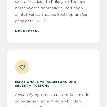
stellte fest, dass die Psilocybin-Therapie
bei schweren depressiven Störungen
ähnlich wirksam ist wie Escitalopram (ein
gängiger SSRI).
1
The Lancet
↓
MEHR LESEN
Psychiatry
5
EMOTIONALE VERARBEITUNG UND
6
SELBSTMITGEFÜHL
Anstatt Symptome zu unterdrücken oder
zu betäuben, scheint Psilocybin den