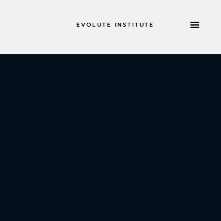
EVOLUTE INSTITUTE
RETREATS & MEHR
JETZT B