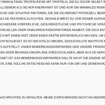
YBINHALTIGEN TRÜFFELREISE MIT TRÜFFELN, DIE DU ZUVOR SELBST I
LLGEMEIN ALS SICHER ANERKANNT IST UND NUR EIN MINIMALES RISI
CHE UND SITUATIVE FAKTOREN, DIE DIE SICHERHEIT POTENZIELL BEE
LCHE FAKTOREN ZU ACHTEN. DESHALB WIRST DU VOR DEINER AUFNA
ERSCHIEDENE KÖRPERLICHE, GESUNDHEITLICHE UND PSYCHISCHE VO
VIDUELLEN ODER FAMILIÄREN RISIKOFAKTOREN ANGIBST, DIE DICH E
 MIT EINEM ARZT ODER EINER ÄRZTIN ERFORDERLICH MACHEN, UM D
SCHLIESST. ES IST WICHTIG ZU WISSEN, DASS EVOLUTE INSTITUTE KE
UFSTELLT. UNSER BEWERBUNGSVERFAHREN UND UNSERE PROGRAMME
EN ODER BEHANDLUNGSPLÄNE VORZUSCHLAGEN, ABER AUS SICHERHEI
ET IST. DAS BEWERBUNGSVERFAHREN SOLLTE NICHT DIE EINZIGE GRU
N. EINE SOLCHE ENTSCHEIDUNG KANN NUR VON DIR UND DEINEM ARZT
E NACHRICHTEN ZU ERHALTEN. MEINE DATEN WERDEN NICHT AN ANDER