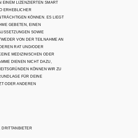
N EINEM LIZENZIERTEN SMART
KO ERHEBLICHER
INTRÄCHTIGEN KÖNNEN. ES LIEGT
HME GEBETEN, EINEN
RAUSSETZUNGEN SOWIE
NTWEDER VON DER TEILNAHME AN
EREN RAT UND/ODER Z
INE MEDIZINISCHEN ODER TH
 DIENEN NICHT DAZU, DI
TSGRÜNDEN KÖNNEN WIR ZU DE
NDLAGE FÜR DEINE EN
 ODER ANDEREN ME
E DRITTANBIETER