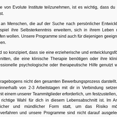
on Evolute Institute teilzunehmen, ist es wichtig, dass du u
t.
ch an Menschen, die auf der Suche nach persönlicher Entwic
piel ihre Selbsterkenntnis erweitern, sich in ihrem Leben n
fen wollen. Unsere Programme sind auch für diejenigen geeignet
len.
 so konzipiert, dass sie eine erzieherische und entwicklungsf
itten, die eine klinische Therapie benötigen oder ihre klin
ofessionelle psychologische oder therapeutische Hilfe genutzt
 Fragebogens nicht den gesamten Bewerbungsprozess darstellt
innerhalb von 2-3 Arbeitstagen mit dir in Verbindung set
 mit einem unserer Teammitglieder erforderlich, um festzustell
chtige Wahl für dich in diesem Lebensabschnitt ist. Im An
ftlicher und mündlicher Form statt, um das Risiko mög
erfahren und unsere Programme sind nicht darauf ausgeleg