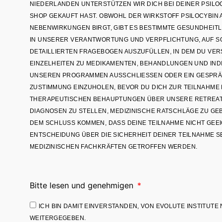
NIEDERLANDEN UNTERSTÜTZEN WIR DICH BEI DEINER PSILOC
SHOP GEKAUFT HAST. OBWOHL DER WIRKSTOFF PSILOCYBIN A
NEBENWIRKUNGEN BIRGT, GIBT ES BESTIMMTE GESUNDHEITLI
IN UNSERER VERANTWORTUNG UND VERPFLICHTUNG, AUF SO
DETAILLIERTEN FRAGEBOGEN AUSZUFÜLLEN, IN DEM DU V
EINZELHEITEN ZU MEDIKAMENTEN, BEHANDLUNGEN UND INDI
UNSEREN PROGRAMMEN AUSSCHLIESSEN ODER EIN GESPRÄCH
USTIMMUNG EINZUHOLEN, BEVOR DU DICH ZUR TEILNAHME ENT
ERAPEUTISCHEN BEHAUPTUNGEN ÜBER UNSERE RETREATS A
AGNOSEN ZU STELLEN, MEDIZINISCHE RATSCHLÄGE ZU GEB
M SCHLUSS KOMMEN, DASS DEINE TEILNAHME NICHT GEEIGN
TSCHEIDUNG ÜBER DIE SICHERHEIT DEINER TEILNAHME SEI
DIZINISCHEN FACHKRÄFTEN GETROFFEN WERDEN.
Bitte lesen und genehmigen
ICH BIN DAMIT EINVERSTANDEN, VON EVOLUTE INSTITUT
WEITERGEGEBEN.