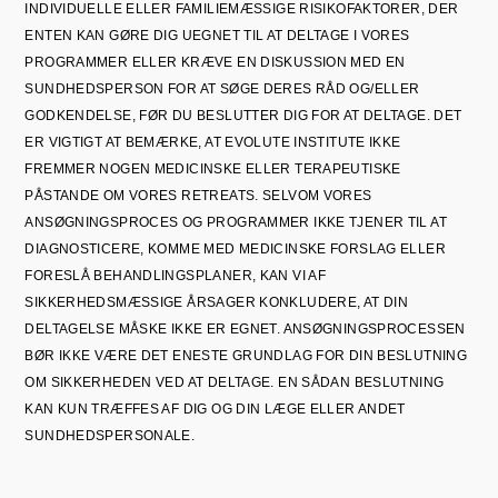
INDIVIDUELLE ELLER FAMILIEMÆSSIGE RISIKOFAKTORER, DER
ENTEN KAN GØRE DIG UEGNET TIL AT DELTAGE I VORES
PROGRAMMER ELLER KRÆVE EN DISKUSSION MED EN
SUNDHEDSPERSON FOR AT SØGE DERES RÅD OG/ELLER
GODKENDELSE, FØR DU BESLUTTER DIG FOR AT DELTAGE. DET
ER VIGTIGT AT BEMÆRKE, AT EVOLUTE INSTITUTE IKKE
FREMMER NOGEN MEDICINSKE ELLER TERAPEUTISKE
PÅSTANDE OM VORES RETREATS. SELVOM VORES
ANSØGNINGSPROCES OG PROGRAMMER IKKE TJENER TIL AT
DIAGNOSTICERE, KOMME MED MEDICINSKE FORSLAG ELLER
FORESLÅ BEHANDLINGSPLANER, KAN VI AF
SIKKERHEDSMÆSSIGE ÅRSAGER KONKLUDERE, AT DIN
DELTAGELSE MÅSKE IKKE ER EGNET. ANSØGNINGSPROCESSEN
BØR IKKE VÆRE DET ENESTE GRUNDLAG FOR DIN BESLUTNING
OM SIKKERHEDEN VED AT DELTAGE. EN SÅDAN BESLUTNING
KAN KUN TRÆFFES AF DIG OG DIN LÆGE ELLER ANDET
SUNDHEDSPERSONALE.