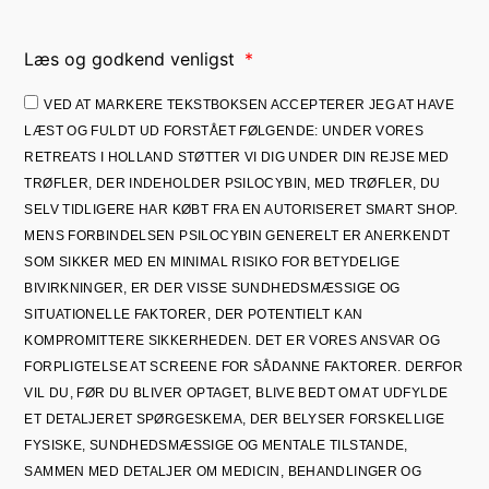
Læs og godkend venligst
VED AT MARKERE TEKSTBOKSEN ACCEPTERER JEG AT HAVE
LÆST OG FULDT UD FORSTÅET FØLGENDE: UNDER VORES
RETREATS I HOLLAND STØTTER VI DIG UNDER DIN REJSE MED
TRØFLER, DER INDEHOLDER PSILOCYBIN, MED TRØFLER, DU
SELV TIDLIGERE HAR KØBT FRA EN AUTORISERET SMART SHOP.
MENS FORBINDELSEN PSILOCYBIN GENERELT ER ANERKENDT
SOM SIKKER MED EN MINIMAL RISIKO FOR BETYDELIGE
BIVIRKNINGER, ER DER VISSE SUNDHEDSMÆSSIGE OG
SITUATIONELLE FAKTORER, DER POTENTIELT KAN
KOMPROMITTERE SIKKERHEDEN. DET ER VORES ANSVAR OG
FORPLIGTELSE AT SCREENE FOR SÅDANNE FAKTORER. DERFOR
VIL DU, FØR DU BLIVER OPTAGET, BLIVE BEDT OM AT UDFYLDE
ET DETALJERET SPØRGESKEMA, DER BELYSER FORSKELLIGE
FYSISKE, SUNDHEDSMÆSSIGE OG MENTALE TILSTANDE,
SAMMEN MED DETALJER OM MEDICIN, BEHANDLINGER OG