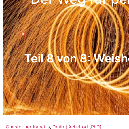
Teil 8 von 8: Weish
Christopher Kabakis
,
Dmitrij Achelrod (PhD)