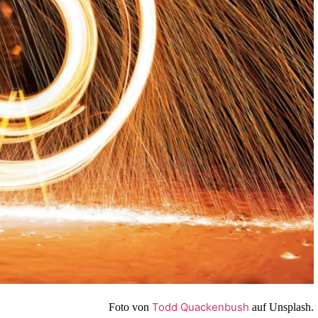
Todd Quackenbush
Foto von
auf Unsplash.