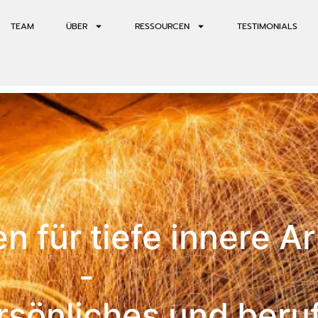
TEAM
ÜBER
RESSOURCEN
TESTIMONIALS
n für tiefe innere A
-
rsönliches und beruf