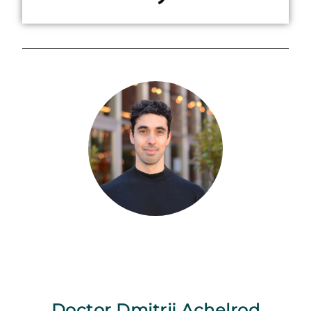
Doctor Dmitrij Achelrod