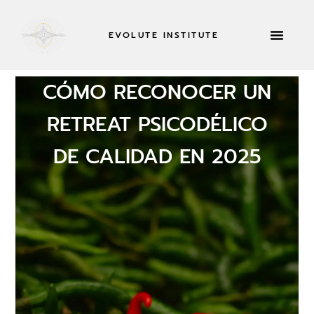
EVOLUTE INSTITUTE
RETIROS Y MÁS
ACERCA DE
SOLICITAR AH
CÓMO RECONOCER UN
RETREAT PSICODÉLICO
DE CALIDAD EN 2025