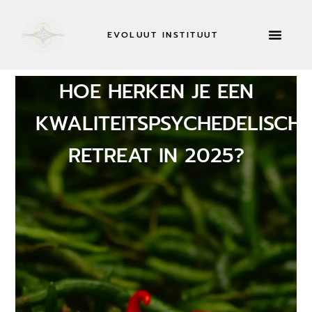
EVOLUUT INSTITUUT
RETRAITES & MEER
NU SOL
HOE HERKEN JE EEN
KWALITEITSPSYCHEDELISCH
RETREAT IN 2025?