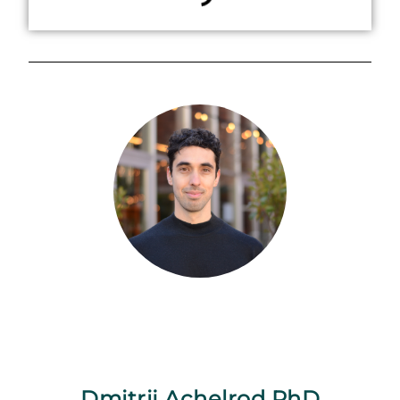
Dmitrij Achelrod PhD