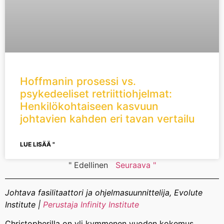
Hoffmanin prosessi vs.
psykedeeliset retriittiohjelmat:
Henkilökohtaiseen kasvuun
johtavien kahden eri tavan vertailu
LUE LISÄÄ "
" Edellinen
Seuraava "
Johtava fasilitaattori ja ohjelmasuunnittelija, Evolute
Institute
|
Perustaja Infinity Institute
Christopherilla on yli kymmenen vuoden kokemus