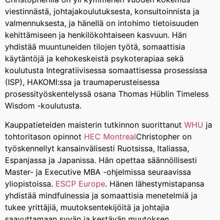
viestinnästä, johtajakoulutuksesta, konsultoinnista ja
valmennuksesta, ja hänellä on intohimo tietoisuuden
kehittämiseen ja henkilökohtaiseen kasvuun. Hän
yhdistää muuntuneiden tilojen työtä, somaattisia
käytäntöjä ja kehokeskeistä psykoterapiaa sekä
koulutusta Integratiivisessa somaattisessa prosessissa
(ISP), HAKOMI:ssa ja traumaperusteisessa
prosessityöskentelyssä osana Thomas Hüblin Timeless
Wisdom -koulutusta.
Kauppatieteiden maisterin tutkinnon suorittanut
WHU
ja
tohtoritason opinnot
HEC Montreal
Christopher on
työskennellyt kansainvälisesti Ruotsissa, Italiassa,
Espanjassa ja Japanissa. Hän opettaa säännöllisesti
Master- ja Executive MBA -ohjelmissa seuraavissa
yliopistoissa.
ESCP Europe
. Hänen lähestymistapansa
yhdistää mindfulnessia ja somaattisia menetelmiä ja
tukee yrittäjiä, muutoksentekijöitä ja johtajia
saavuttamaan syvän ja kestävän muutoksen.