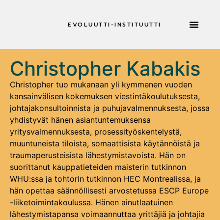
EVOLUUTTI-INSTITUUTTI
RETRIITTEJÄ &
Christopher Kabakis
Christopher tuo mukanaan yli kymmenen vuoden
kansainvälisen kokemuksen viestintäkoulutuksesta,
johtajakonsultoinnista ja puhujavalmennuksesta, jossa
yhdistyvät hänen asiantuntemuksensa
yritysvalmennuksesta, prosessityöskentelystä,
muuntuneista tiloista, somaattisista käytännöistä ja
traumaperusteisista lähestymistavoista. Hän on
suorittanut kauppatieteiden maisterin tutkinnon
WHU:ssa ja tohtorin tutkinnon HEC Montrealissa, ja
hän opettaa säännöllisesti arvostetussa ESCP Europe
-liiketoimintakoulussa. Hänen ainutlaatuinen
lähestymistapansa voimaannuttaa yrittäjiä ja johtajia