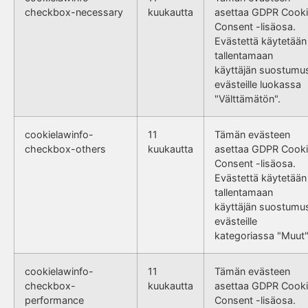
checkbox-necessary
kuukautta
asettaa GDPR Cook
Consent -lisäosa.
Evästettä käytetään
tallentamaan
käyttäjän suostumu
evästeille luokassa
"Välttämätön".
cookielawinfo-
11
Tämän evästeen
checkbox-others
kuukautta
asettaa GDPR Cook
Consent -lisäosa.
Evästettä käytetään
tallentamaan
käyttäjän suostumu
evästeille
kategoriassa "Muut"
cookielawinfo-
11
Tämän evästeen
checkbox-
kuukautta
asettaa GDPR Cook
performance
Consent -lisäosa.