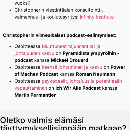
vuoksi)
Christopherin viestintäalan konsultointi-,
valmennus- ja koulutusyritys:
Infinity Institute
Christopherin viimeaikaiset podcast-esiintymiset:
Osoitteessa
Muuttuneet tajunnantilat ja
johtajuuden kasvu
on
Pyramidista ympyröihin -
podcast
kanssa
Mickael Drouard
Osoitteessa
itsensä johtaminen ja kasvu
on
Power
of Machen Podcast
kanssa
Roman Neumann
Osoitteessa
psykedeelit, johtajuus ja potentiaalin
vapauttaminen
on
Ich Wir Alle Podcast
kanssa
Martin Permantier
Oletko valmis elämäsi
täyttymyksellisimpään matkaan?