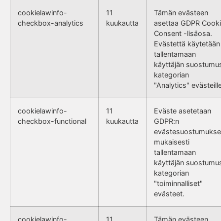
cookielawinfo-
11
Tämän evästeen
checkbox-analytics
kuukautta
asettaa GDPR Cook
Consent -lisäosa.
Evästettä käytetään
tallentamaan
käyttäjän suostumu
kategorian
"Analytics" evästeille
cookielawinfo-
11
Eväste asetetaan
checkbox-functional
kuukautta
GDPR:n
evästesuostumukse
mukaisesti
tallentamaan
käyttäjän suostumu
kategorian
"toiminnalliset"
evästeet.
cookielawinfo-
11
Tämän evästeen