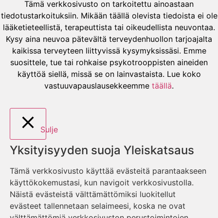
Tämä verkkosivusto on tarkoitettu ainoastaan
tiedotustarkoituksiin. Mikään täällä olevista tiedoista ei ole
lääketieteellistä, terapeuttista tai oikeudellista neuvontaa.
Kysy aina neuvoa pätevältä terveydenhuollon tarjoajalta
kaikissa terveyteen liittyvissä kysymyksissäsi. Emme
suosittele, tue tai rohkaise psykotrooppisten aineiden
käyttöä siellä, missä se on lainvastaista. Lue koko
vastuuvapauslausekkeemme
täällä
.
Sulje
Yksityisyyden suoja Yleiskatsaus
Tämä verkkosivusto käyttää evästeitä parantaakseen
käyttökokemustasi, kun navigoit verkkosivustolla.
Näistä evästeistä välttämättömiksi luokitellut
evästeet tallennetaan selaimeesi, koska ne ovat
välttämättömiä verkkosivuston perustoimintojen