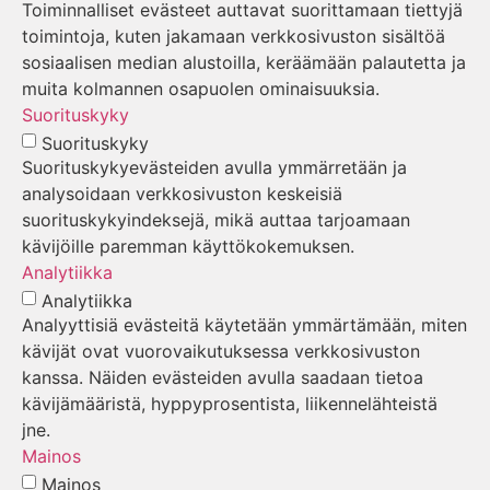
Toiminnalliset evästeet auttavat suorittamaan tiettyjä
toimintoja, kuten jakamaan verkkosivuston sisältöä
sosiaalisen median alustoilla, keräämään palautetta ja
muita kolmannen osapuolen ominaisuuksia.
Suorituskyky
Suorituskyky
Suorituskykyevästeiden avulla ymmärretään ja
analysoidaan verkkosivuston keskeisiä
suorituskykyindeksejä, mikä auttaa tarjoamaan
kävijöille paremman käyttökokemuksen.
Analytiikka
Analytiikka
Analyyttisiä evästeitä käytetään ymmärtämään, miten
kävijät ovat vuorovaikutuksessa verkkosivuston
kanssa. Näiden evästeiden avulla saadaan tietoa
kävijämääristä, hyppyprosentista, liikennelähteistä
jne.
Mainos
Mainos