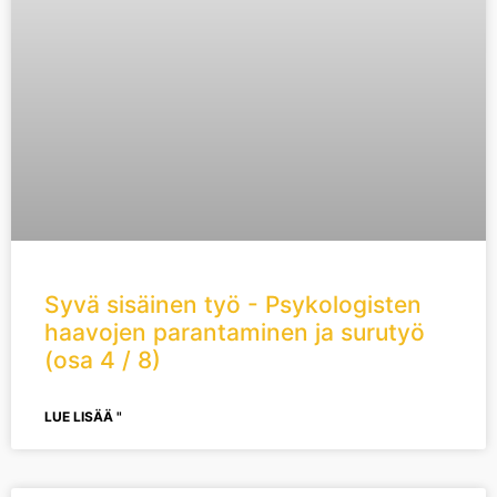
Syvä sisäinen työ - Psykologisten
haavojen parantaminen ja surutyö
(osa 4 / 8)
LUE LISÄÄ "