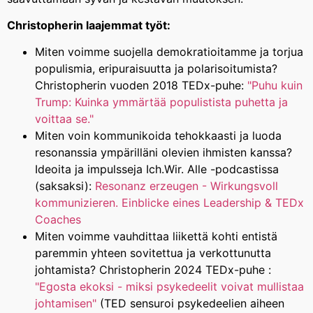
Christopherin laajemmat työt:
Miten voimme suojella demokratioitamme ja torjua
populismia, eripuraisuutta ja polarisoitumista?
Christopherin vuoden 2018 TEDx-puhe:
"Puhu kuin
Trump: Kuinka ymmärtää populistista puhetta ja
voittaa se."
Miten voin kommunikoida tehokkaasti ja luoda
resonanssia ympärilläni olevien ihmisten kanssa?
Ideoita ja impulsseja Ich.Wir. Alle -podcastissa
(saksaksi):
Resonanz erzeugen - Wirkungsvoll
kommunizieren. Einblicke eines Leadership & TEDx
Coaches
Miten voimme vauhdittaa liikettä kohti entistä
paremmin yhteen sovitettua ja verkottunutta
johtamista? Christopherin 2024 TEDx-puhe :
"Egosta ekoksi - miksi psykedeelit voivat mullistaa
johtamisen"
(TED sensuroi psykedeelien aiheen