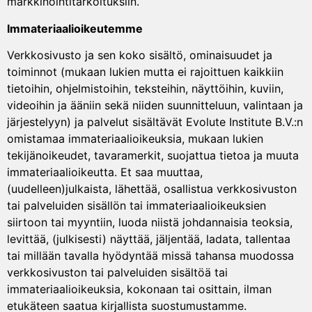
markkinointitarkoituksiin.
Immateriaalioikeutemme
Verkkosivusto ja sen koko sisältö, ominaisuudet ja
toiminnot (mukaan lukien mutta ei rajoittuen kaikkiin
tietoihin, ohjelmistoihin, teksteihin, näyttöihin, kuviin,
videoihin ja ääniin sekä niiden suunnitteluun, valintaan ja
järjestelyyn) ja palvelut sisältävät Evolute Institute B.V.:n
omistamaa immateriaalioikeuksia, mukaan lukien
tekijänoikeudet, tavaramerkit, suojattua tietoa ja muuta
immateriaalioikeutta. Et saa muuttaa,
(uudelleen)julkaista, lähettää, osallistua verkkosivuston
tai palveluiden sisällön tai immateriaalioikeuksien
siirtoon tai myyntiin, luoda niistä johdannaisia teoksia,
levittää, (julkisesti) näyttää, jäljentää, ladata, tallentaa
tai millään tavalla hyödyntää missä tahansa muodossa
verkkosivuston tai palveluiden sisältöä tai
immateriaalioikeuksia, kokonaan tai osittain, ilman
etukäteen saatua kirjallista suostumustamme.