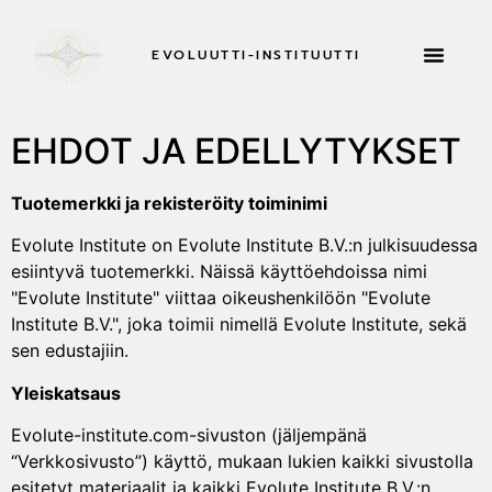
EVOLUUTTI-INSTITUUTTI
RETRIITTEJÄ 
EHDOT JA EDELLYTYKSET
Tuotemerkki ja rekisteröity toiminimi
Evolute Institute on Evolute Institute B.V.:n julkisuudessa
esiintyvä tuotemerkki. Näissä käyttöehdoissa nimi
"Evolute Institute" viittaa oikeushenkilöön "Evolute
Institute B.V.", joka toimii nimellä Evolute Institute, sekä
sen edustajiin.
Yleiskatsaus
Evolute-institute.com-sivuston (jäljempänä
“Verkkosivusto”) käyttö, mukaan lukien kaikki sivustolla
esitetyt materiaalit ja kaikki Evolute Institute B.V.:n