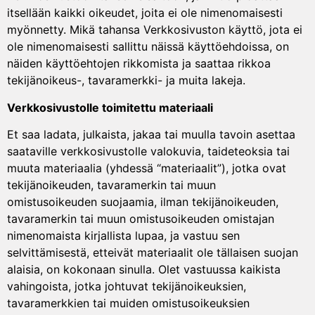
itsellään kaikki oikeudet, joita ei ole nimenomaisesti
myönnetty. Mikä tahansa Verkkosivuston käyttö, jota ei
ole nimenomaisesti sallittu näissä käyttöehdoissa, on
näiden käyttöehtojen rikkomista ja saattaa rikkoa
tekijänoikeus-, tavaramerkki- ja muita lakeja.
Verkkosivustolle toimitettu materiaali
Et saa ladata, julkaista, jakaa tai muulla tavoin asettaa
saataville verkkosivustolle valokuvia, taideteoksia tai
muuta materiaalia (yhdessä “materiaalit”), jotka ovat
tekijänoikeuden, tavaramerkin tai muun
omistusoikeuden suojaamia, ilman tekijänoikeuden,
tavaramerkin tai muun omistusoikeuden omistajan
nimenomaista kirjallista lupaa, ja vastuu sen
selvittämisestä, etteivät materiaalit ole tällaisen suojan
alaisia, on kokonaan sinulla. Olet vastuussa kaikista
vahingoista, jotka johtuvat tekijänoikeuksien,
tavaramerkkien tai muiden omistusoikeuksien