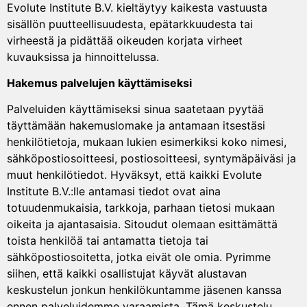
Evolute Institute B.V. kieltäytyy kaikesta vastuusta
sisällön puutteellisuudesta, epätarkkuudesta tai
virheestä ja pidättää oikeuden korjata virheet
kuvauksissa ja hinnoittelussa.
Hakemus palvelujen käyttämiseksi
Palveluiden käyttämiseksi sinua saatetaan pyytää
täyttämään hakemuslomake ja antamaan itsestäsi
henkilötietoja, mukaan lukien esimerkiksi koko nimesi,
sähköpostiosoitteesi, postiosoitteesi, syntymäpäiväsi ja
muut henkilötiedot. Hyväksyt, että kaikki Evolute
Institute B.V.:lle antamasi tiedot ovat aina
totuudenmukaisia, tarkkoja, parhaan tietosi mukaan
oikeita ja ajantasaisia. Sitoudut olemaan esittämättä
toista henkilöä tai antamatta tietoja tai
sähköpostiosoitetta, jotka eivät ole omia. Pyrimme
siihen, että kaikki osallistujat käyvät alustavan
keskustelun jonkun henkilökuntamme jäsenen kanssa
ennen palveluidemme varaamista. Tämä keskustelu