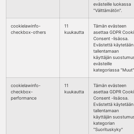
evästeille luokassa
"Välttämätön".
cookielawinfo-
11
Tämän evästeen
checkbox-others
kuukautta
asettaa GDPR Cook
Consent -lisäosa.
Evästettä käytetään
tallentamaan
käyttäjän suostumu
evästeille
kategoriassa "Muut"
cookielawinfo-
11
Tämän evästeen
checkbox-
kuukautta
asettaa GDPR Cook
performance
Consent -lisäosa.
Evästettä käytetään
tallentamaan
käyttäjän suostumu
kategorian
"Suorituskyky"