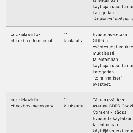
tallentamaan
käyttäjän suostumu
kategorian
"Analytics" evästeille
cookielawinfo-
11
Eväste asetetaan
checkbox-functional
kuukautta
GDPR:n
evästesuostumukse
mukaisesti
tallentamaan
käyttäjän suostumu
kategorian
"toiminnalliset"
evästeet.
cookielawinfo-
11
Tämän evästeen
checkbox-necessary
kuukautta
asettaa GDPR Cook
Consent -lisäosa.
Evästettä käytetään
tallentamaan
käyttäjän suostumu