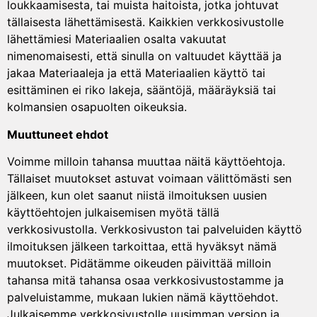
loukkaamisesta, tai muista haitoista, jotka johtuvat
tällaisesta lähettämisestä. Kaikkien verkkosivustolle
lähettämiesi Materiaalien osalta vakuutat
nimenomaisesti, että sinulla on valtuudet käyttää ja
jakaa Materiaaleja ja että Materiaalien käyttö tai
esittäminen ei riko lakeja, sääntöjä, määräyksiä tai
kolmansien osapuolten oikeuksia.
Muuttuneet ehdot
Voimme milloin tahansa muuttaa näitä käyttöehtoja.
Tällaiset muutokset astuvat voimaan välittömästi sen
jälkeen, kun olet saanut niistä ilmoituksen uusien
käyttöehtojen julkaisemisen myötä tällä
verkkosivustolla. Verkkosivuston tai palveluiden käyttö
ilmoituksen jälkeen tarkoittaa, että hyväksyt nämä
muutokset. Pidätämme oikeuden päivittää milloin
tahansa mitä tahansa osaa verkkosivustostamme ja
palveluistamme, mukaan lukien nämä käyttöehdot.
Julkaisemme verkkosivustolle uusimman version ja