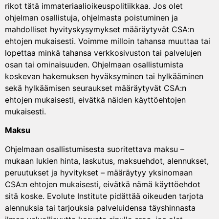
rikot tätä immateriaalioikeuspolitiikkaa. Jos olet
ohjelman osallistuja, ohjelmasta poistuminen ja
mahdolliset hyvityskysymykset määräytyvät CSA:n
ehtojen mukaisesti. Voimme milloin tahansa muuttaa tai
lopettaa minkä tahansa verkkosivuston tai palvelujen
osan tai ominaisuuden. Ohjelmaan osallistumista
koskevan hakemuksen hyväksyminen tai hylkääminen
sekä hylkäämisen seuraukset määräytyvät CSA:n
ehtojen mukaisesti, eivätkä näiden käyttöehtojen
mukaisesti.
Maksu
Ohjelmaan osallistumisesta suoritettava maksu –
mukaan lukien hinta, laskutus, maksuehdot, alennukset,
peruutukset ja hyvitykset – määräytyy yksinomaan
CSA:n ehtojen mukaisesti, eivätkä nämä käyttöehdot
sitä koske. Evolute Institute pidättää oikeuden tarjota
alennuksia tai tarjouksia palveluidensa täyshinnasta