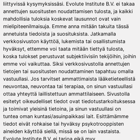
liittyvissä kysymyksissäsi. Evolute Institute B.V. ei takaa
annettujen suositusten noudattamisen tulosta, ja kaikki
mahdollisia tuloksia koskevat lausunnot ovat vain
mielipiteenilmaisuja. Emme anna mitään takuita tässä
annetuista tiedoista ja suosituksista. Jatkamalla
verkkosivuston käyttöä, lukemista tai osallistumista
hyväksyt, ettemme voi taata mitään tiettyä tulosta,
koska tulokset perustuvat subjektiivisiin tekijöihin, joihin
emme voi vaikuttaa. Siksi verkkosivustolla annettujen
tietojen tai suositusten noudattaminen tapahtuu omalla
vastuullasi. Jos tarvitset ammattimaista lääketieteellistä
neuvontaa, neuvontaa tai terapiaa, on sinun vastuullasi
ottaa yhteyttä laillistettuun ammattilaiseen. Sivustolla
esitetyt oikeudelliset tiedot ovat tiedotustarkoituksessa
ja toimivat yleisinä tietoina, ja sinun vastuullasi on
tuntea oman kuntasi/asuinpaikkasi lait. Esittämämme
tiedot eivät rohkaise tai hyväksy psykotrooppisten
aineiden käyttöä siellä, missä se on lain vastaista.
Evolute Institute B.V. ei tarjoa eikä myy