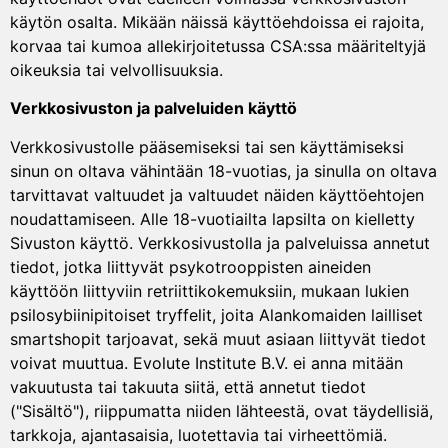
käytön osalta. Mikään näissä käyttöehdoissa ei rajoita,
korvaa tai kumoa allekirjoitetussa CSA:ssa määriteltyjä
oikeuksia tai velvollisuuksia.
Verkkosivuston ja palveluiden käyttö
Verkkosivustolle pääsemiseksi tai sen käyttämiseksi
sinun on oltava vähintään 18-vuotias, ja sinulla on oltava
tarvittavat valtuudet ja valtuudet näiden käyttöehtojen
noudattamiseen. Alle 18-vuotiailta lapsilta on kielletty
Sivuston käyttö. Verkkosivustolla ja palveluissa annetut
tiedot, jotka liittyvät psykotrooppisten aineiden
käyttöön liittyviin retriittikokemuksiin, mukaan lukien
psilosybiinipitoiset tryffelit, joita Alankomaiden lailliset
smartshopit tarjoavat, sekä muut asiaan liittyvät tiedot
voivat muuttua. Evolute Institute B.V. ei anna mitään
vakuutusta tai takuuta siitä, että annetut tiedot
("Sisältö"), riippumatta niiden lähteestä, ovat täydellisiä,
tarkkoja, ajantasaisia, luotettavia tai virheettömiä.