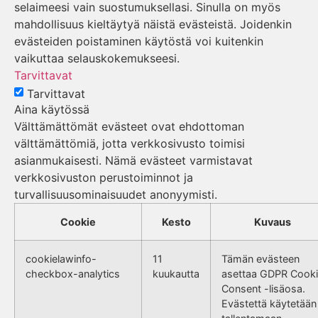
selaimeesi vain suostumuksellasi. Sinulla on myös
mahdollisuus kieltäytyä näistä evästeistä. Joidenkin
evästeiden poistaminen käytöstä voi kuitenkin
vaikuttaa selauskokemukseesi.
Tarvittavat
Tarvittavat
Aina käytössä
Välttämättömät evästeet ovat ehdottoman
välttämättömiä, jotta verkkosivusto toimisi
asianmukaisesti. Nämä evästeet varmistavat
verkkosivuston perustoiminnot ja
turvallisuusominaisuudet anonyymisti.
Cookie
Kesto
Kuvaus
cookielawinfo-
11
Tämän evästeen
checkbox-analytics
kuukautta
asettaa GDPR Cook
Consent -lisäosa.
Evästettä käytetään