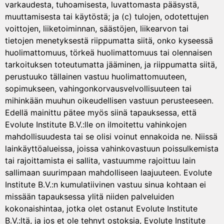
varkaudesta, tuhoamisesta, luvattomasta pääsystä,
muuttamisesta tai käytöstä; ja (c) tulojen, odotettujen
voittojen, liiketoiminnan, säästöjen, liikearvon tai
tietojen menetyksestä riippumatta siitä, onko kyseessä
huolimattomuus, törkeä huolimattomuus tai olennaisen
tarkoituksen toteutumatta jääminen, ja riippumatta siitä,
perustuuko tällainen vastuu huolimattomuuteen,
sopimukseen, vahingonkorvausvelvollisuuteen tai
mihinkään muuhun oikeudellisen vastuun perusteeseen.
Edellä mainittu pätee myös siinä tapauksessa, että
Evolute Institute B.V.:lle on ilmoitettu vahinkojen
mahdollisuudesta tai se olisi voinut ennakoida ne. Niissä
lainkäyttöalueissa, joissa vahinkovastuun poissulkemista
tai rajoittamista ei sallita, vastuumme rajoittuu lain
sallimaan suurimpaan mahdolliseen laajuuteen. Evolute
Institute B.V.:n kumulatiivinen vastuu sinua kohtaan ei
missään tapauksessa ylitä niiden palveluiden
kokonaishintaa, jotka olet ostanut Evolute Institute
B.V.:ltä, ja jos et ole tehnyt ostoksia, Evolute Institute