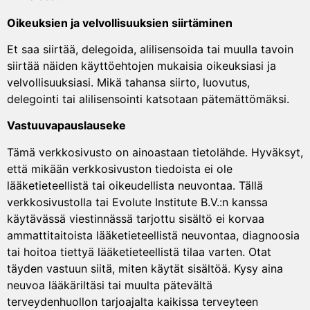
Oikeuksien ja velvollisuuksien siirtäminen
Et saa siirtää, delegoida, alilisensoida tai muulla tavoin
siirtää näiden käyttöehtojen mukaisia oikeuksiasi ja
velvollisuuksiasi. Mikä tahansa siirto, luovutus,
delegointi tai alilisensointi katsotaan pätemättömäksi.
Vastuuvapauslauseke
Tämä verkkosivusto on ainoastaan tietolähde. Hyväksyt,
että mikään verkkosivuston tiedoista ei ole
lääketieteellistä tai oikeudellista neuvontaa. Tällä
verkkosivustolla tai Evolute Institute B.V.:n kanssa
käytävässä viestinnässä tarjottu sisältö ei korvaa
ammattitaitoista lääketieteellistä neuvontaa, diagnoosia
tai hoitoa tiettyä lääketieteellistä tilaa varten. Otat
täyden vastuun siitä, miten käytät sisältöä. Kysy aina
neuvoa lääkäriltäsi tai muulta pätevältä
terveydenhuollon tarjoajalta kaikissa terveyteen