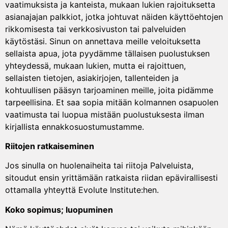
vaatimuksista ja kanteista, mukaan lukien rajoituksetta
asianajajan palkkiot, jotka johtuvat näiden käyttöehtojen
rikkomisesta tai verkkosivuston tai palveluiden
käytöstäsi. Sinun on annettava meille veloituksetta
sellaista apua, jota pyydämme tällaisen puolustuksen
yhteydessä, mukaan lukien, mutta ei rajoittuen,
sellaisten tietojen, asiakirjojen, tallenteiden ja
kohtuullisen pääsyn tarjoaminen meille, joita pidämme
tarpeellisina. Et saa sopia mitään kolmannen osapuolen
vaatimusta tai luopua mistään puolustuksesta ilman
kirjallista ennakkosuostumustamme.
Riitojen ratkaiseminen
Jos sinulla on huolenaiheita tai riitoja Palveluista,
sitoudut ensin yrittämään ratkaista riidan epävirallisesti
ottamalla yhteyttä Evolute Institute:hen.
Koko sopimus; luopuminen