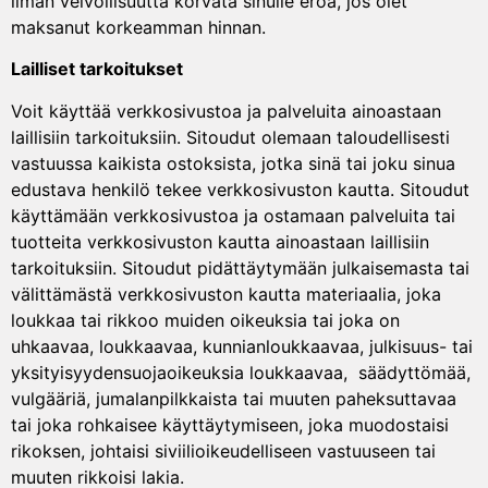
ilman velvollisuutta korvata sinulle eroa, jos olet
maksanut korkeamman hinnan.
Lailliset tarkoitukset
Voit käyttää verkkosivustoa ja palveluita ainoastaan
laillisiin tarkoituksiin. Sitoudut olemaan taloudellisesti
vastuussa kaikista ostoksista, jotka sinä tai joku sinua
edustava henkilö tekee verkkosivuston kautta. Sitoudut
käyttämään verkkosivustoa ja ostamaan palveluita tai
tuotteita verkkosivuston kautta ainoastaan laillisiin
tarkoituksiin. Sitoudut pidättäytymään julkaisemasta tai
välittämästä verkkosivuston kautta materiaalia, joka
loukkaa tai rikkoo muiden oikeuksia tai joka on
uhkaavaa, loukkaavaa, kunnianloukkaavaa, julkisuus- tai
yksityisyydensuojaoikeuksia loukkaavaa, säädyttömää,
vulgääriä, jumalanpilkkaista tai muuten paheksuttavaa
tai joka rohkaisee käyttäytymiseen, joka muodostaisi
rikoksen, johtaisi siviilioikeudelliseen vastuuseen tai
muuten rikkoisi lakia.