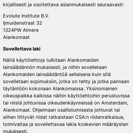
kirjallisesti ja osoitettava asianmukaisesti seuraavasti:
Evolute Institute B.V.
Ijmuidenstraat 32
1324PW Almere
Alankomaat
Sovellettava laki
Näitä käyttöehtoja tulkitaan Alankomaiden
lainsäädännön mukaisesti, ja niihin sovelletaan
Alankomaiden lainsäädäntöä sellaisena kuin sitä
sovelletaan sopimuksiin, jotka on tehty ja jotka pannaan
täytäntöön kokonaan Alankomaissa. Yksinomainen
oikeuspaikka kaikissa näihin käyttöehtoihin perustuvissa
tai niistä johtuvissa oikeudenkäynneissä on Amsterdam,
Alankomaat. Ohjelmaan osallistumisesta johtuvat tai
siihen liittyvät riidat ratkaistaan CSA:n riidanratkaisua,
toimivaltaa ja sovellettavaa lakia koskevien määräysten
mukaisesti.