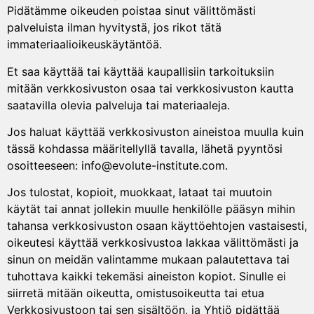
Pidätämme oikeuden poistaa sinut välittömästi
palveluista ilman hyvitystä, jos rikot tätä
immateriaalioikeuskäytäntöä.
Et saa käyttää tai käyttää kaupallisiin tarkoituksiin
mitään verkkosivuston osaa tai verkkosivuston kautta
saatavilla olevia palveluja tai materiaaleja.
Jos haluat käyttää verkkosivuston aineistoa muulla kuin
tässä kohdassa määritellyllä tavalla, lähetä pyyntösi
osoitteeseen: info@evolute-institute.com.
Jos tulostat, kopioit, muokkaat, lataat tai muutoin
käytät tai annat jollekin muulle henkilölle pääsyn mihin
tahansa verkkosivuston osaan käyttöehtojen vastaisesti,
oikeutesi käyttää verkkosivustoa lakkaa välittömästi ja
sinun on meidän valintamme mukaan palautettava tai
tuhottava kaikki tekemäsi aineiston kopiot. Sinulle ei
siirretä mitään oikeutta, omistusoikeutta tai etua
Verkkosivustoon tai sen sisältöön, ja Yhtiö pidättää