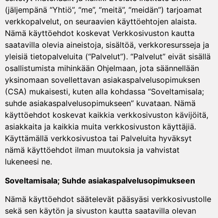
(jäljempänä “Yhtiö”, “me”, “meitä”, “meidän”) tarjoamat
verkkopalvelut, on seuraavien käyttöehtojen alaista.
Nämä käyttöehdot koskevat Verkkosivuston kautta
saatavilla olevia aineistoja, sisältöä, verkkoresursseja ja
yleisiä tietopalveluita (“Palvelut”). “Palvelut” eivät sisällä
osallistumista mihinkään Ohjelmaan, jota säännellään
yksinomaan sovellettavan asiakaspalvelusopimuksen
(CSA) mukaisesti, kuten alla kohdassa “Soveltamisala;
suhde asiakaspalvelusopimukseen” kuvataan. Nämä
käyttöehdot koskevat kaikkia verkkosivuston kävijöitä,
asiakkaita ja kaikkia muita verkkosivuston käyttäjiä.
Käyttämällä verkkosivustoa tai Palveluita hyväksyt
nämä käyttöehdot ilman muutoksia ja vahvistat
lukeneesi ne.
Soveltamisala; Suhde asiakaspalvelusopimukseen
Nämä käyttöehdot säätelevät pääsyäsi verkkosivustolle
sekä sen käytön ja sivuston kautta saatavilla olevan