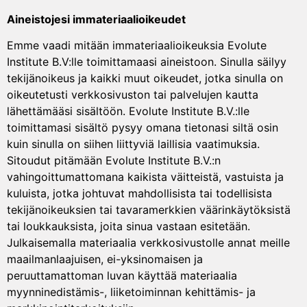
Aineistojesi immateriaalioikeudet
Emme vaadi mitään immateriaalioikeuksia Evolute
Institute B.V:lle toimittamaasi aineistoon. Sinulla säilyy
tekijänoikeus ja kaikki muut oikeudet, jotka sinulla on
oikeutetusti verkkosivuston tai palvelujen kautta
lähettämääsi sisältöön. Evolute Institute B.V.:lle
toimittamasi sisältö pysyy omana tietonasi siltä osin
kuin sinulla on siihen liittyviä laillisia vaatimuksia.
Sitoudut pitämään Evolute Institute B.V.:n
vahingoittumattomana kaikista väitteistä, vastuista ja
kuluista, jotka johtuvat mahdollisista tai todellisista
tekijänoikeuksien tai tavaramerkkien väärinkäytöksistä
tai loukkauksista, joita sinua vastaan esitetään.
Julkaisemalla materiaalia verkkosivustolle annat meille
maailmanlaajuisen, ei-yksinomaisen ja
peruuttamattoman luvan käyttää materiaalia
myynninedistämis-, liiketoiminnan kehittämis- ja