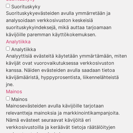
Suorituskyky
Suorituskykyevästeiden avulla ymmärretään ja
analysoidaan verkkosivuston keskeisiä
suorituskykyindeksejä, mikä auttaa tarjoamaan
kävijöille paremman käyttökokemuksen.
Analytiikka
Analytiikka
Analyyttisiä evästeitä käytetään ymmärtämään, miten
kävijät ovat vuorovaikutuksessa verkkosivuston
kanssa. Näiden evästeiden avulla saadaan tietoa
kävijämääristä, hyppyprosentista, liikennelähteistä
jne.
Mainos
Mainos
Mainosevästeiden avulla kävijöille tarjotaan
relevantteja mainoksia ja markkinointikampanjoita.
Nämä evästeet seuraavat kävijöitä eri
verkkosivustoilla ja keräävät tietoja räätälöityjen