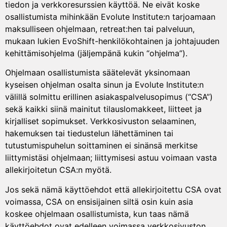
tiedon ja verkkoresurssien käyttöä. Ne eivät koske
osallistumista mihinkään Evolute Institute:n tarjoamaan
maksulliseen ohjelmaan, retreat:hen tai palveluun,
mukaan lukien EvoShift-henkilökohtainen ja johtajuuden
kehittämisohjelma (jäljempänä kukin “ohjelma”).
Ohjelmaan osallistumista säätelevät yksinomaan
kyseisen ohjelman osalta sinun ja Evolute Institute:n
välillä solmittu erillinen asiakaspalvelusopimus (“CSA”)
sekä kaikki siinä mainitut tilauslomakkeet, liitteet ja
kirjalliset sopimukset. Verkkosivuston selaaminen,
hakemuksen tai tiedustelun lähettäminen tai
tutustumispuhelun soittaminen ei sinänsä merkitse
liittymistäsi ohjelmaan; liittymisesi astuu voimaan vasta
allekirjoitetun CSA:n myötä.
Jos sekä nämä käyttöehdot että allekirjoitettu CSA ovat
voimassa, CSA on ensisijainen siltä osin kuin asia
koskee ohjelmaan osallistumista, kun taas nämä
käyttöehdot ovat edelleen voimassa verkkosivuston