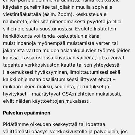
käydään puhelimitse tai jollakin muulla sopivalla
viestintäalustalla (esim. Zoom). Keskustelua ei
nauhoiteta, ellei sitä nimenomaisesti pyydetä ja ellei
siihen ole saatu suostumustasi. Evolute Institute:n
henkilökunta voi tehdä keskustelun aikana
muistiinpanoja myöhempää muistamista varten tai
jakamista varten muiden asiaankuuluvien työntekijöiden
kanssa. Tässä osiossa kuvataan vaiheita, jotka voivat
tapahtua verkkosivuston kautta tai sen yhteydessä.
Hakemuksesi hyväksyminen, ilmoittautumisesi sekä
kaikki ohjelmaan osallistumiseesi liittyvät ehdot –
mukaan lukien maksu, seulonta, peruutukset ja
hyvitykset – määräytyvät CSA:n ehtojen mukaisesti,
eivät näiden käyttöehtojen mukaisesti.
Palvelun epääminen
Pidätämme oikeuden keskeyttää tai lopettaa
välittömästi pääsysi verkkosivustolle ja palveluihin, jos