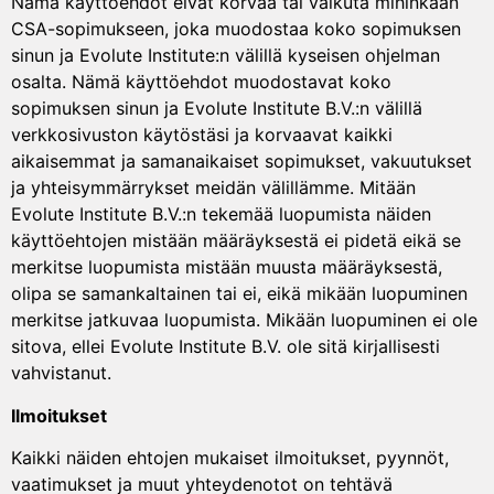
Nämä käyttöehdot eivät korvaa tai vaikuta mihinkään
CSA-sopimukseen, joka muodostaa koko sopimuksen
sinun ja Evolute Institute:n välillä kyseisen ohjelman
osalta. Nämä käyttöehdot muodostavat koko
sopimuksen sinun ja Evolute Institute B.V.:n välillä
verkkosivuston käytöstäsi ja korvaavat kaikki
aikaisemmat ja samanaikaiset sopimukset, vakuutukset
ja yhteisymmärrykset meidän välillämme. Mitään
Evolute Institute B.V.:n tekemää luopumista näiden
käyttöehtojen mistään määräyksestä ei pidetä eikä se
merkitse luopumista mistään muusta määräyksestä,
olipa se samankaltainen tai ei, eikä mikään luopuminen
merkitse jatkuvaa luopumista. Mikään luopuminen ei ole
sitova, ellei Evolute Institute B.V. ole sitä kirjallisesti
vahvistanut.
Ilmoitukset
Kaikki näiden ehtojen mukaiset ilmoitukset, pyynnöt,
vaatimukset ja muut yhteydenotot on tehtävä