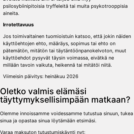
psilosybiinipitoisia tryffeleitä tai muita psykotrooppisia
aineita.
Irrotettavuus
Jos toimivaltainen tuomioistuin katsoo, että jokin näiden
käyttöehtojen ehto, määräys, sopimus tai ehto on
pätemätön, mitätön tai täytäntöönpanokelvoton, muut
käyttöehdot pysyvät täysin voimassa, eivätkä ne
millään tavoin vaikuta, heikennä tai mitätöi niitä.
Viimeisin päivitys: heinäkuu 2026
Oletko valmis elämäsi
täyttymyksellisimpään matkaan?
Olemme innoissamme voidessamme tutustua sinuun, tukea
sinua ja opastaa sinua löytämään etsimäsi.
Varaa maksuton tutustumiskäynti nyt: