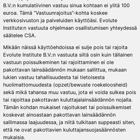
B.V.:n kumulatiivinen vastuu sinua kohtaan ei ylitä 100
euroa. Tämä “Vastuunrajoitus”-kohta koskee
verkkosivuston ja palveluiden käyttöäsi. Evolute
Institute:n vastuuta ohjelmaan osallistumisen yhteydessä
säätelee CSA.
Mikään näissä käyttöehdoissa ei sulje pois tai rajoita
Evolute Institute B.V.:n vastuuta siltä osin kuin tällainen
vastuun poissulkeminen tai rajoittaminen ei ole
pakottavan lainsäädännön mukaan sallittua, mukaan
lukien vastuu tahallisuudesta tai tietoisesta
huolimattomuudesta (opzet/bewuste roekeloosheid)
sekä mikä tahansa muu vastuu, jota ei voida sulkea pois
tai rajoittaa pakottavan kuluttajalainsäädännön nojalla.
Tämän kohdan mukaiset rajoitukset tai poissulkemiset
koskevat ainoastaan pakottavan lainsäädännön
sallimassa laajuudessa, ja niitä tulkitaan suppeasti siten,
että ne ovat pakottavien kuluttajansuojasäännösten
mukaisia.