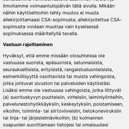
ilmoitamme voimaantulopäivän tällä sivulla. Mikään
näihin käyttöehtoihin tehty muutos ei muuta
allekirjoittamaasi CSA-sopimusta; allekirjoitettua CSA-
sopimusta voidaan muuttaa vain kyseisessä
sopimuksessa määritellyllä tavalla.
Vastuun rajoittaminen
Hyväksyt, että emme missään olosuhteissa ole
vastuussa suorista, epäsuorista, satunnaisista,
seurauksellisista, erityisistä, rangaistusluonteisista,
esimerkillisyyttä osoittavista tai muista vahingoista,
jotka johtuvat sivuston tai palveluiden käytöstäsi.
Lisäksi emme ole vastuussa vahingoista, jotka liittyvät
(a) suorituskyvyn puutteisiin, virheisiin, laiminlyönteihin,
palvelunestohyökkäyksiin, keskeytyksiin, poistamiseen,
vikoihin, toiminta- tai siirtoviiveisiin, tietokoneviruksiin
tai linja- tai järjestelmävikoihin; (b) kolmannen
osapuolen suorittamaan tietojesi tai omaisuutesi