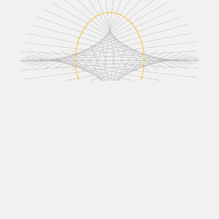
Ota yhteyttä
Sähköposti: info@evolute-institute.com
Käyttöehdot
Tietosuojakäytäntö
Jälki