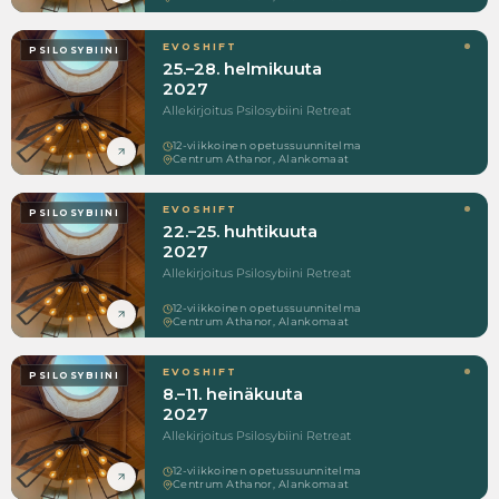
EVOSHIFT
PSILOSYBIINI
25.–28. helmikuuta
2027
Allekirjoitus Psilosybiini Retreat
12-viikkoinen opetussuunnitelma
Centrum Athanor, Alankomaat
EVOSHIFT
PSILOSYBIINI
22.–25. huhtikuuta
2027
Allekirjoitus Psilosybiini Retreat
12-viikkoinen opetussuunnitelma
Centrum Athanor, Alankomaat
EVOSHIFT
PSILOSYBIINI
8.–11. heinäkuuta
2027
Allekirjoitus Psilosybiini Retreat
12-viikkoinen opetussuunnitelma
Centrum Athanor, Alankomaat