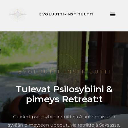
EVOLUUTTI-INSTITUUTTI
RETRIITTEJÄ 
EVOLUUTTI-INSTITUUTTI
Tulevat Psilosybiini &
pimeys Retreat:t
Guided-psiilosybiiniretriittejä Alankomaissa ja
syvään pimeyteen uppoutuvia retriittejä Saksassa,