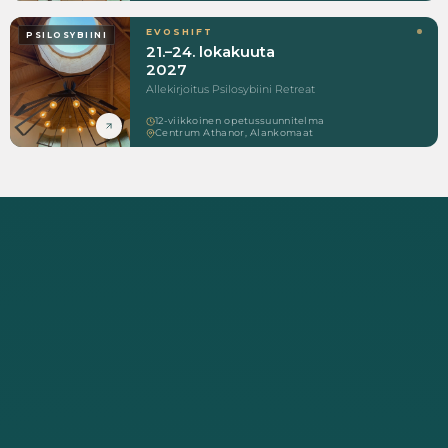
EVOSHIFT
PSILOSYBIINI
21.–24. lokakuuta
2027
Allekirjoitus Psilosybiini Retreat
12-viikkoinen opetussuunnitelma
Centrum Athanor, Alankomaat