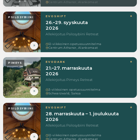
Centrum Athanor, Alankomaat
EVOSHIFT
PSILOSYBIINI
26.–29. syyskuuta
2026
Allekirjoitus Psilosybiini Retreat
12-viikkoinen opetussuunnitelma
Centrum Athanor, Alankomaat
EVODARK
PIMEYS
21.–27. marraskuuta
2026
Allekirjoitus Pimeys Retreat
3-viikkoinen opetussuunnitelma
Schwarzwald, Saksa
EVOSHIFT
PSILOSYBIINI
28. marraskuuta – 1. joulukuuta
2026
Allekirjoitus Psilosybiini Retreat
12-viikkoinen opetussuunnitelma
Centrum Athanor, Alankomaat