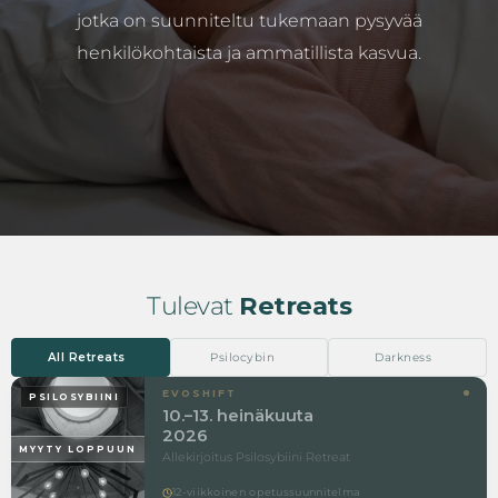
jotka on suunniteltu tukemaan pysyvää
henkilökohtaista ja ammatillista kasvua.
Tulevat
Retreats
EVOSHIFT
PSILOSYBIINI
10.–13. heinäkuuta
2026
MYYTY LOPPUUN
Allekirjoitus Psilosybiini Retreat
12-viikkoinen opetussuunnitelma