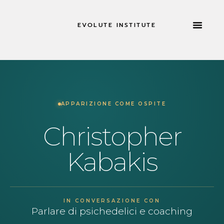
EVOLUTE INSTITUTE
INFORMAZIONI SU
APPARIZIONE COME OSPITE
Christopher
Kabakis
IN CONVERSAZIONE CON
Parlare di psichedelici e coaching