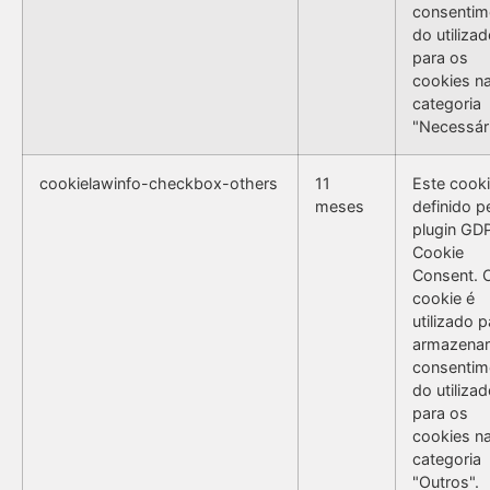
consentim
do utilizad
para os
cookies n
categoria
"Necessári
cookielawinfo-checkbox-others
11
Este cooki
meses
definido p
plugin GD
Cookie
Consent. 
cookie é
utilizado p
armazenar
consentim
do utilizad
para os
cookies n
categoria
"Outros".