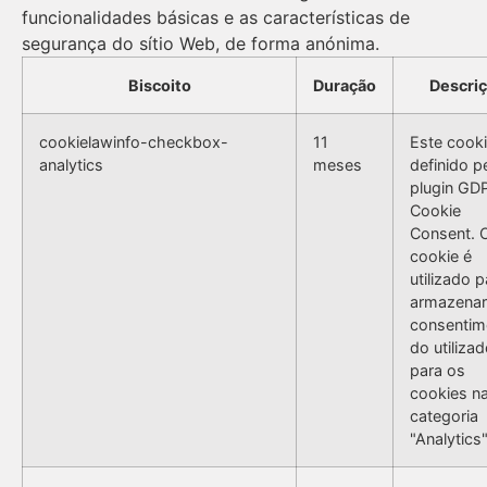
funcionalidades básicas e as características de
segurança do sítio Web, de forma anónima.
Biscoito
Duração
Descri
cookielawinfo-checkbox-
11
Este cooki
analytics
meses
definido p
plugin GD
Cookie
Consent. 
cookie é
utilizado p
armazenar
consentim
do utilizad
para os
cookies n
categoria
"Analytics"