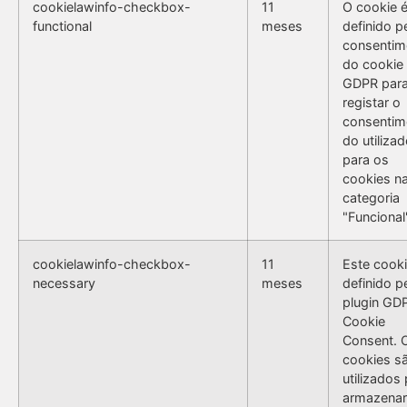
cookielawinfo-checkbox-
11
O cookie 
functional
meses
definido p
consentim
do cookie
GDPR par
registar o
consentim
do utilizad
para os
cookies n
categoria
"Funcional
cookielawinfo-checkbox-
11
Este cooki
necessary
meses
definido p
plugin GD
Cookie
Consent. 
cookies s
utilizados
armazenar