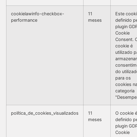
cookielawinfo-checkbox-
11
Este cooki
performance
meses
definido p
plugin GD
Cookie
Consent. 
cookie é
utilizado p
armazenar
consentim
do utilizad
para os
cookies n
categoria
"Desempe
política_de_cookies_visualizados
11
O cookie 
meses
definido p
plugin GD
Cookie