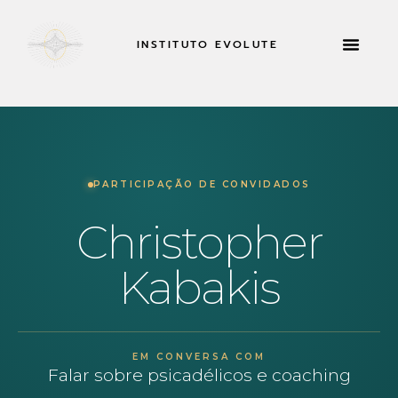
INSTITUTO EVOLUTE
RETIROS E MUITO MAIS
CANDIDATA-
PARTICIPAÇÃO DE CONVIDADOS
Christopher
Kabakis
EM CONVERSA COM
Falar sobre psicadélicos e coaching