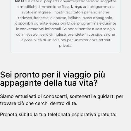
Nota:
Le date di preparazione/integrazione sono soggette
a modifiche. Immersione fissa.
Lingua:
Il programma si
svolge in inglese. I nostri facilitatori parlano anche
tedesco, francese, olandese, italiano, russo e spagnolo,
disponibili durante le sessioni 1:1 del programma e durante
le conversazioni informali. Se non vi sentite a vostro agio
con il vostro livello di inglese, prendete in considerazione
la possibilità di unirvi a noi per un'esperienza retreat
privata.
Sei pronto per il viaggio più
appagante della tua vita?
Siamo entusiasti di conoscerti, sostenerti e guidarti per
trovare ciò che cerchi dentro di te.
Prenota subito la tua telefonata esplorativa gratuita: