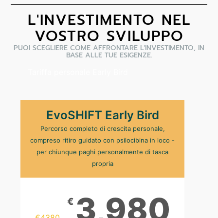
L'INVESTIMENTO NEL
VOSTRO SVILUPPO
PUOI SCEGLIERE COME AFFRONTARE L'INVESTIMENTO, IN
BASE ALLE TUE ESIGENZE.
Tariffa personale Early Bird
EvoSHIFT Early Bird
Percorso completo di crescita personale,
compreso ritiro guidato con psilocibina in loco -
per chiunque paghi personalmente di tasca
propria
3,980
€
€
4380