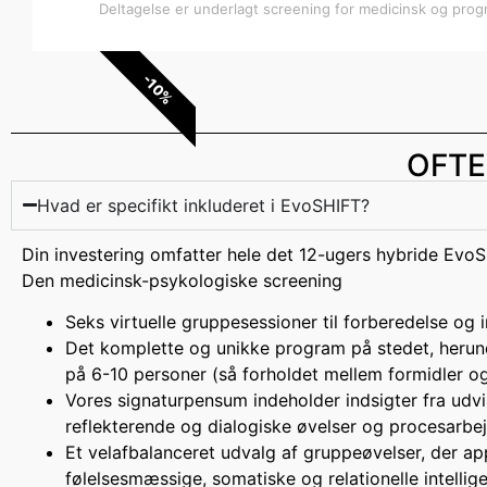
Deltagelse er underlagt screening for medicinsk og pro
-10%
OFTE
Hvad er specifikt inkluderet i EvoSHIFT?
Din investering omfatter hele det 12-ugers hybride Evo
Den medicinsk-psykologiske screening
Seks virtuelle gruppesessioner til forberedelse og i
Det komplette og unikke program på stedet, herunder
på 6-10 personer (så forholdet mellem formidler og
Vores signaturpensum indeholder indsigter fra udvi
reflekterende og dialogiske øvelser og procesarbej
Et velafbalanceret udvalg af gruppeøvelser, der ap
følelsesmæssige, somatiske og relationelle intellige