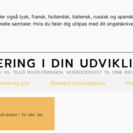
r også tysk, fransk, hollandsk, italiensk, russisk og spansk 
lle samtaler. Hvis du føler dig utilpas med dit engelskniv
ERING I DIN UDVIKL
VIL TILGÅ INVESTERINGEN, SKRÆDDERSYET TIL DINE BE
ersonlig pris
Standard forretningspris
Pr
på stedet – for alle, der