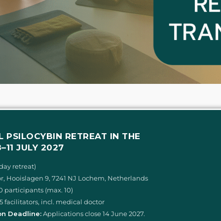
L PSILOCYBIN RETREAT IN THE
–11 JULY 2027
day retreat)
, Hooislagen 9, 7241 NJ Lochem, Netherlands
0 participants (max. 10)
5 facilitators, incl. medical doctor
on Deadline:
Applications close 14 June 2027.