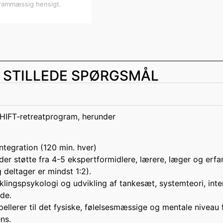
grammæssig hensigt.
 STILLEDE SPØRGSMÅL
SHIFT-retreatprogram, herunder
ntegration (120 min. hver)
 støtte fra 4-5 ekspertformidlere, lærere, læger og erfarne
 deltager er mindst 1:2).
klingspsykologi og udvikling af tankesæt, systemteori, int
de.
pellerer til det fysiske, følelsesmæssige og mentale niveau
ns.