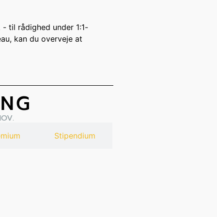
- til rådighed under 1:1-
eau, kan du overveje at
ING
HOV.
emium
Stipendium