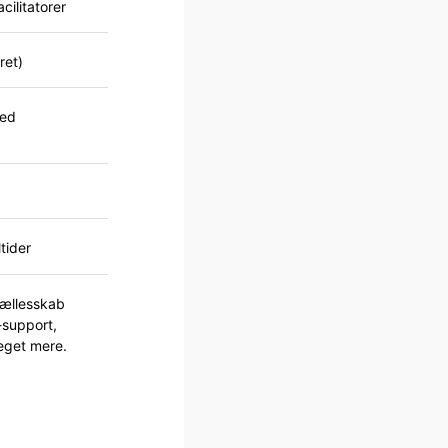
cilitatorer
ret)
med
tider
fællesskab
-support,
meget mere.