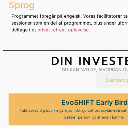
Sprog
Programmet foregår på engelsk. Vores facilitatorer tale
sessioner som en del af programmet, plus under uforme
deltage i et
privat retreat-oplevelse.
DIN INVEST
DU KAN VÆLGE, HVORDAN DU 
Early Bird-pris for enkeltpersoner
Standard p
EvoSHIFT Early Bird
Fuld personlig udviklingsrejse inkl. guidet psilocybin-retreat 
betaler personligt af egen lomme.