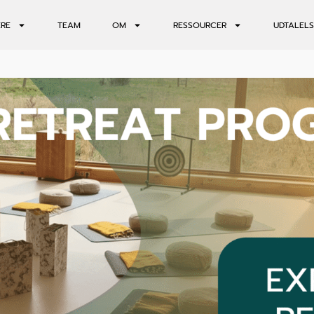
ERE
TEAM
OM
RESSOURCER
UDTALELS