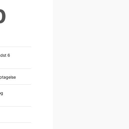
0
ndst 6
optagelse
og