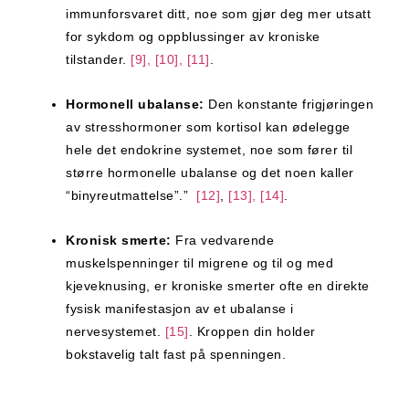
immunforsvaret ditt, noe som gjør deg mer utsatt
for sykdom og oppblussinger av kroniske
tilstander.
[9], [10], [11]
.
Hormonell ubalanse:
Den konstante frigjøringen
av stresshormoner som kortisol kan ødelegge
hele det endokrine systemet, noe som fører til
større hormonelle ubalanse og det noen kaller
“binyreutmattelse”.”
[12]
,
[13], [14]
.
Kronisk smerte:
Fra vedvarende
muskelspenninger til migrene og til og med
kjeveknusing, er kroniske smerter ofte en direkte
fysisk manifestasjon av et ubalanse i
nervesystemet.
[15]
. Kroppen din holder
bokstavelig talt fast på spenningen.