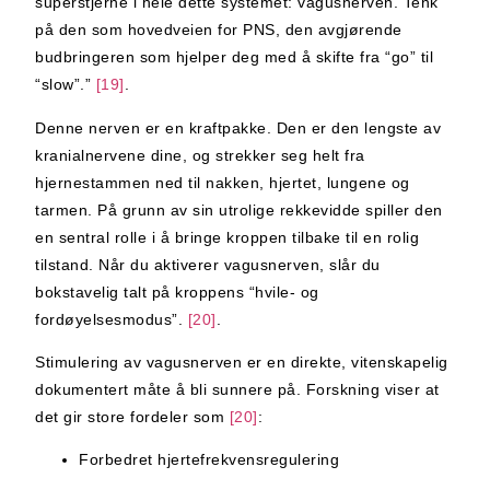
superstjerne i hele dette systemet: vagusnerven. Tenk
på den som hovedveien for PNS, den avgjørende
budbringeren som hjelper deg med å skifte fra “go” til
“slow”.”
[19]
.
Denne nerven er en kraftpakke. Den er den lengste av
kranialnervene dine, og strekker seg helt fra
hjernestammen ned til nakken, hjertet, lungene og
tarmen. På grunn av sin utrolige rekkevidde spiller den
en sentral rolle i å bringe kroppen tilbake til en rolig
tilstand. Når du aktiverer vagusnerven, slår du
bokstavelig talt på kroppens “hvile- og
fordøyelsesmodus”.
[20]
.
Stimulering av vagusnerven er en direkte, vitenskapelig
dokumentert måte å bli sunnere på. Forskning viser at
det gir store fordeler som
[20]
:
Forbedret hjertefrekvensregulering