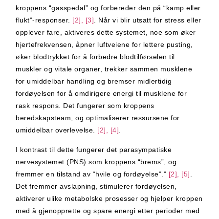
kroppens “gasspedal” og forbereder den på “kamp eller
flukt”-responser.
[2], [3]
. Når vi blir utsatt for stress eller
opplever fare, aktiveres dette systemet, noe som øker
hjertefrekvensen, åpner luftveiene for lettere pusting,
øker blodtrykket for å forbedre blodtilførselen til
muskler og vitale organer, trekker sammen musklene
for umiddelbar handling og bremser midlertidig
fordøyelsen for å omdirigere energi til musklene for
rask respons. Det fungerer som kroppens
beredskapsteam, og optimaliserer ressursene for
umiddelbar overlevelse.
[2], [4]
.
I kontrast til dette fungerer det parasympatiske
nervesystemet (PNS) som kroppens “brems”, og
fremmer en tilstand av “hvile og fordøyelse”.”
[2], [5]
.
Det fremmer avslapning, stimulerer fordøyelsen,
aktiverer ulike metabolske prosesser og hjelper kroppen
med å gjenopprette og spare energi etter perioder med