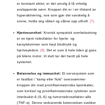
er konstant aktivt, er det umulig å få virkelig
avslappende søvn. Kroppen din er i en tilstand av
hyperaktivering, noe som gjør det vanskelig å
sovne, holde seg våken og våkne opp uthvilt.
[7]
.
Hjertesunnhet:
Kronisk sympatisk overbelastning
er en kjent risikofaktor for hjerte- og
karsykdommer som høyt blodtrykk og
hjertesykdom.
[8]
. Det er som å hele tiden gi gass
på bilens motor; til slutt tar det hardt på hele
systemet.
Betennelse og immunitet:
Et nervesystem som
er fastlåst i “kamp eller flukt” oversvømmer
kroppen din med proinflammatoriske kjemikalier,
som kortisol og proinflammatoriske cytokiner som
interleukin-6 (IL-6) og tumornekrosefaktor-alfa
(TNF-α). Denne vedvarende betennelsen svekker