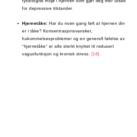
fysiologisk miljø i hjernen som gjør deg mer utsatt
for depressive tilstander.
Hjernetåke:
Har du noen gang følt at hjernen din
er i tåke? Konsentrasjonsvansker,
hukommelsesproblemer og en generell følelse av
“hjernetåke” er alle sterkt knyttet til redusert
vagusfunksjon og kronisk stress.
[18]
.