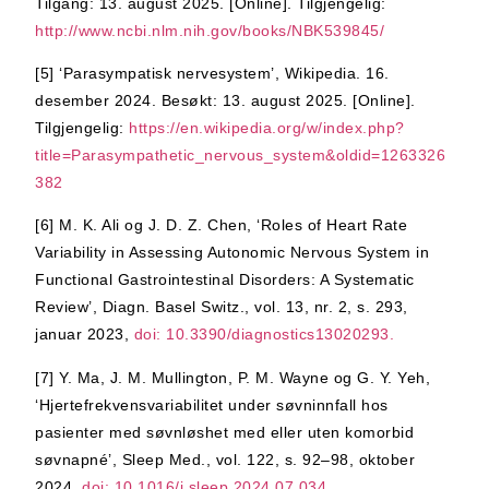
Tilgang: 13. august 2025. [Online]. Tilgjengelig:
http://www.ncbi.nlm.nih.gov/books/NBK539845/
[5]
‘Parasympatisk nervesystem’, Wikipedia. 16.
desember 2024. Besøkt: 13. august 2025. [Online].
Tilgjengelig:
https://en.wikipedia.org/w/index.php?
title=Parasympathetic_nervous_system&oldid=1263326
382
[6]
M. K. Ali og J. D. Z. Chen, ‘Roles of Heart Rate
Variability in Assessing Autonomic Nervous System in
Functional Gastrointestinal Disorders: A Systematic
Review’, Diagn. Basel Switz., vol. 13, nr. 2, s. 293,
januar 2023,
doi: 10.3390/diagnostics13020293.
[7]
Y. Ma, J. M. Mullington, P. M. Wayne og G. Y. Yeh,
‘Hjertefrekvensvariabilitet under søvninnfall hos
pasienter med søvnløshet med eller uten komorbid
søvnapné’, Sleep Med., vol. 122, s. 92–98, oktober
2024,
doi: 10.1016/j.sleep.2024.07.034.