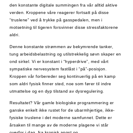
den konstante digitale summingen fra vår alltid aktive
verden. Kroppene våre reagerer fortsatt på disse
“truslene” ved å trykke på gasspedalen, men i
motsetning til tigeren forsvinner disse stressfaktorene
aldri.
Denne konstante strømmen av bekymrende tanker,
tung arbeidsbelastning og utilstrekkelig søvn skaper en
ond sirkel. Vi er konstant i “hyperdrive”, med vårt
sympatiske nervesystem fastlåst i “på”-posisjon.
Kroppen vår forbereder seg kontinuerlig på en kamp
som aldri fysisk finner sted, noe som fører til indre
utmattelse og en dyp tilstand av dysregulering.
Resultatet? Vår gamle biologiske programmering er
ganske enkelt ikke rustet for de ubarmhjertige, ikke-
fysiske truslene i det moderne samfunnet. Dette er
årsaken til mange av de moderne plagene vi står
overfor i dag, fra kronisk angst og