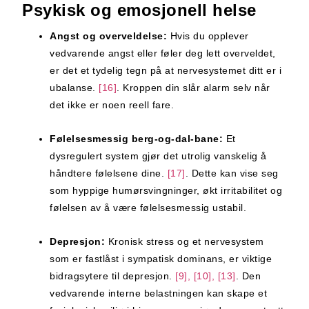
Psykisk og emosjonell helse
Angst og overveldelse:
Hvis du opplever
vedvarende angst eller føler deg lett overveldet,
er det et tydelig tegn på at nervesystemet ditt er i
ubalanse.
[16]
. Kroppen din slår alarm selv når
det ikke er noen reell fare.
Følelsesmessig berg-og-dal-bane:
Et
dysregulert system gjør det utrolig vanskelig å
håndtere følelsene dine.
[17]
. Dette kan vise seg
som hyppige humørsvingninger, økt irritabilitet og
følelsen av å være følelsesmessig ustabil.
Depresjon:
Kronisk stress og et nervesystem
som er fastlåst i sympatisk dominans, er viktige
bidragsytere til depresjon.
[9], [10], [13]
. Den
vedvarende interne belastningen kan skape et