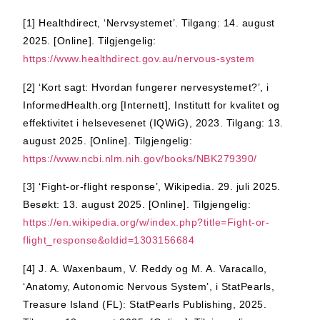
[1]
Healthdirect, ‘Nervsystemet’. Tilgang: 14. august
2025. [Online]. Tilgjengelig:
https://www.healthdirect.gov.au/nervous-system
[2]
‘Kort sagt: Hvordan fungerer nervesystemet?’, i
InformedHealth.org [Internett], Institutt for kvalitet og
effektivitet i helsevesenet (IQWiG), 2023. Tilgang: 13.
august 2025. [Online]. Tilgjengelig:
https://www.ncbi.nlm.nih.gov/books/NBK279390/
[3]
‘Fight-or-flight response’, Wikipedia. 29. juli 2025.
Besøkt: 13. august 2025. [Online]. Tilgjengelig:
https://en.wikipedia.org/w/index.php?title=Fight-or-
flight_response&oldid=1303156684
[4]
J. A. Waxenbaum, V. Reddy og M. A. Varacallo,
‘Anatomy, Autonomic Nervous System’, i StatPearls,
Treasure Island (FL): StatPearls Publishing, 2025.