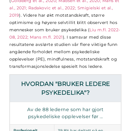
(
Goldberg et al., 2020; Madsen et al., 2020; Mans et
al., 2021; Radakovic et al., 2022; Smigielski et al.,
2019
). Videre har økt motstandskraft, større
optimisme og høyere selvtillit blitt observert hos
mennesker som bruker psykedelika (
Liu m.fl. 2022-
08, 2022; Mans m.fl. 2021
). I samsvar med disse
resultatene avslørte studien vår flere viktige funn
angående forholdet mellom psykedeliske
opplevelser (PE), mindfulness, motstandskraft og
transformasjonsledelse spesielt hos ledere.
HVORDAN "BRUKER LEDERE
PSYKEDELIKA"?
Av de 88 lederne som har gjort
psykedeliske opplevelser før ...
Profesjonelt
39,8% har deltatt på en