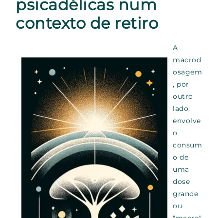
psicadélicas num
contexto de retiro
A
macrod
osagem
, por
outro
lado,
envolve
o
consum
o de
uma
dose
grande
ou
"macro"