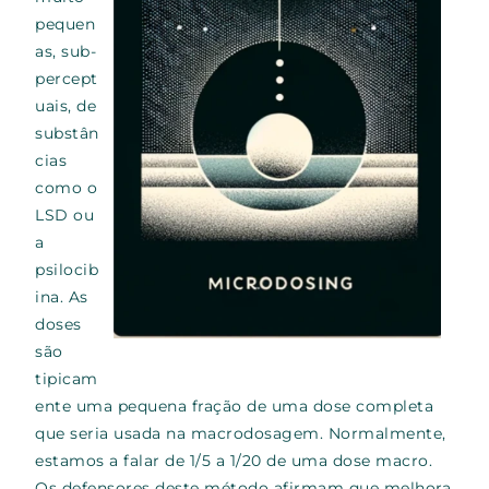
pequen
as, sub-
percept
uais, de
substân
cias
como o
LSD ou
a
psilocib
ina. As
doses
são
tipicam
ente uma pequena fração de uma dose completa
que seria usada na macrodosagem. Normalmente,
estamos a falar de 1/5 a 1/20 de uma dose macro.
Os defensores deste método afirmam que melhora