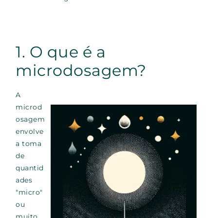
1. O que é a
microdosagem?
A
microd
osagem
envolve
a toma
de
quantid
ades
"micro"
ou
muito