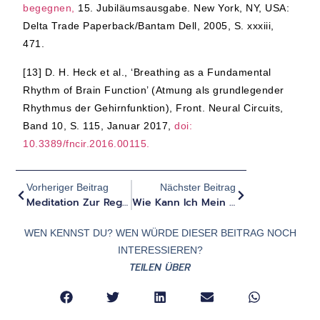
begegnen,
15. Jubiläumsausgabe. New York, NY, USA:
Delta Trade Paperback/Bantam Dell, 2005, S. xxxiii,
471.
[13]
D. H. Heck et al., ‘Breathing as a Fundamental
Rhythm of Brain Function’ (Atmung als grundlegender
Rhythmus der Gehirnfunktion), Front. Neural Circuits,
Band 10, S. 115, Januar 2017,
doi:
10.3389/fncir.2016.00115.
Vorheriger Beitrag
Nächster Beitrag
Meditation Zur Regulierung Des Nervensystems
Wie Kann Ich Mein Nervensystem Durch Bewegung Regulieren?
WEN KENNST DU? WEN WÜRDE DIESER BEITRAG NOCH
INTERESSIEREN?
TEILEN ÜBER