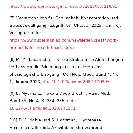
https://www.preprints.org/manuscript/202506.0218/v1
[7]
‘Atemtechniken für Gesundheit, Konzentration und
Stressbewältigung’. Zugriff: 07. Oktober 2025. [Online].
Verfügbar unter:
https://www.hubermanlab.com/newsletter/breathwork-
protocols-for-health-focus-stress
[8]
M. Y. Balban et al., ‘Kurze strukturierte Atemübungen
verbessern die Stimmung und reduzieren die
physiologische Erregung’, Cell Rep. Med., Band 4, Nr.
1, Januar 2023,
doi: 10.1016/j.xcrm.2022.100895.
[9]
L. Myerholtz, ‘Take a Deep Breath’, Fam. Med.,
Band 55, Nr. 4, S. 284–285,
doi:
10.22454/FamMed.2023.731271.
[10]
D. J. Noble und S. Hochman, ‘Hypothese:
Pulmonale afferente Aktivitätsmuster während