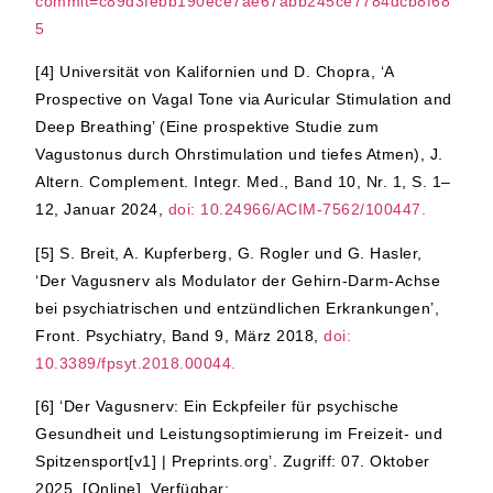
commit=c89d3febb190ece7ae67abb245ce7784dcb8f68
5
[4]
Universität von Kalifornien und D. Chopra, ‘A
Prospective on Vagal Tone via Auricular Stimulation and
Deep Breathing’ (Eine prospektive Studie zum
Vagustonus durch Ohrstimulation und tiefes Atmen), J.
Altern. Complement. Integr. Med., Band 10, Nr. 1, S. 1–
12, Januar 2024,
doi: 10.24966/ACIM-7562/100447.
[5]
S. Breit, A. Kupferberg, G. Rogler und G. Hasler,
‘Der Vagusnerv als Modulator der Gehirn-Darm-Achse
bei psychiatrischen und entzündlichen Erkrankungen’,
Front. Psychiatry, Band 9, März 2018,
doi:
10.3389/fpsyt.2018.00044.
[6]
‘Der Vagusnerv: Ein Eckpfeiler für psychische
Gesundheit und Leistungsoptimierung im Freizeit- und
Spitzensport[v1] | Preprints.org’. Zugriff: 07. Oktober
2025. [Online]. Verfügbar: