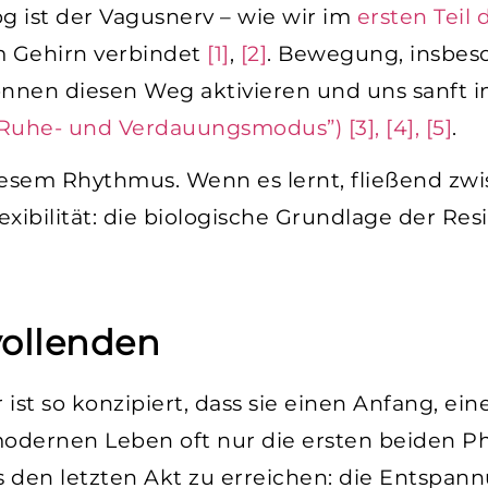
g ist der Vagusnerv – wie wir im
ersten Teil 
 Gehirn verbindet
[1]
,
[2]
. Bewegung, insbes
nen diesen Weg aktivieren und uns sanft i
“Ruhe- und Verdauungsmodus”)
[3], [4], [5]
.
esem Rhythmus. Wenn es lernt, fließend zw
xibilität: die biologische Grundlage der Resi
vollenden
ist so konzipiert, dass sie einen Anfang, ein
 modernen Leben oft nur die ersten beiden P
den letzten Akt zu erreichen: die Entspannu