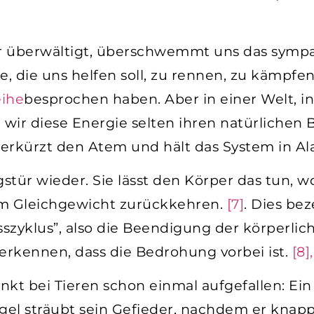
 überwältigt, überschwemmt uns das symp
ie, die uns helfen soll, zu rennen, zu kämp
eihe
besprochen haben. Aber in einer Welt, in
 wir diese Energie selten ihren natürlichen B
 verkürzt den Atem und hält das System in Al
tür wieder. Sie lässt den Körper das tun, w
m Gleichgewicht zurückkehren.
[7]
. Dies be
esszyklus”, also die Beendigung der körperli
erkennen, dass die Bedrohung vorbei ist.
[8],
stinkt bei Tieren schon einmal aufgefallen: Ei
gel sträubt sein Gefieder, nachdem er knap