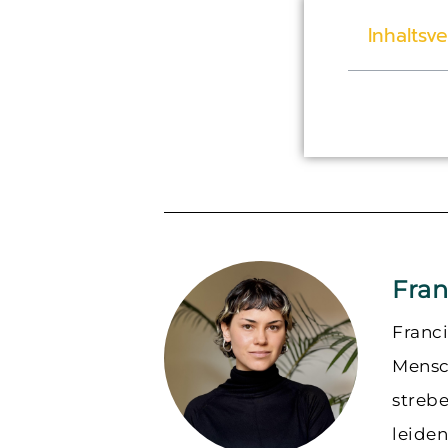
Inhaltsv
Fran
Franc
Mensch
strebe
leiden