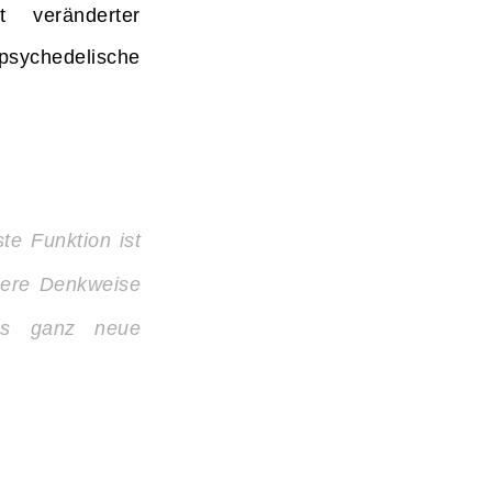
 veränderter
psychedelische
te Funktion ist
sere Denkweise
uns ganz neue