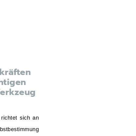
kräften
htigen
Werkzeug
ichtet sich an
lbstbestimmung