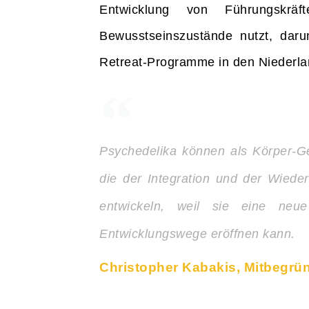
Entwicklung von Führungskrä
Bewusstseinszustände nutzt, daru
Retreat-Programme in den Niederl
Psychedelika können als Körper-Gei
die der Integration und der Wied
entwickeln, weil sie eine neu
Entwicklungswege eröffnen kann.
Christopher Kabakis, Mitbegrün