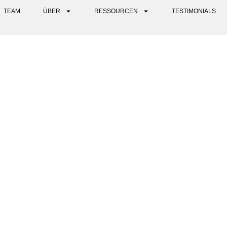
TEAM
ÜBER
RESSOURCEN
TESTIMONIALS
 CIRCLES" PODCAST: PSYC
FÜHRUNGSWACHSTUM